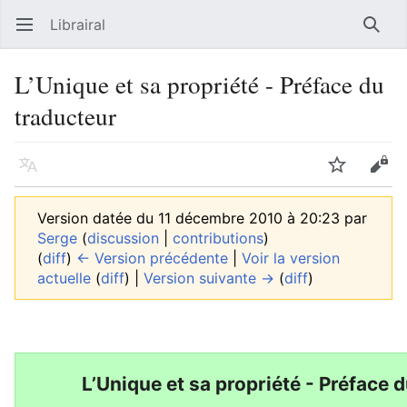
Librairal
Ouvrir le menu principal
Reche
L’Unique et sa propriété - Préface du
traducteur
Langue
Suivre
Modifier
Version datée du 11 décembre 2010 à 20:23 par
Serge
(
discussion
|
contributions
)
(
diff
)
← Version précédente
|
Voir la version
actuelle
(
diff
) |
Version suivante →
(
diff
)
L’Unique et sa propriété - Préface 