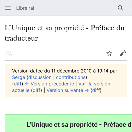
Librairal
Ouvrir le menu principal
Reche
L’Unique et sa propriété - Préface du
traducteur
Langue
Suivre
Modifier
Version datée du 11 décembre 2010 à 19:14 par
Serge
(
discussion
|
contributions
)
(
diff
)
← Version précédente
|
Voir la version
actuelle
(
diff
) |
Version suivante →
(
diff
)
L’Unique et sa propriété - Préface 