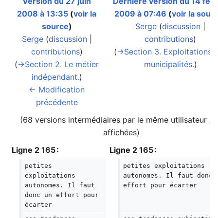
Version du 27 juin
Dernière version du 14 févr
2008 à 13:35
(
voir la
2009 à 07:46
(
voir la sour
source
)
Serge
(
discussion
|
Serge
(
discussion
|
contributions
)
contributions
)
(
→‎Section 3. Exploitations 
(
→‎Section 2. Le métier
municipalités.
)
indépendant.
)
← Modification
précédente
(68 versions intermédiaires par le même utilisateur n
affichées)
Ligne 2 165 :
Ligne 2 165 :
petites 
petites exploitations 
exploitations 
autonomes. Il faut donc 
autonomes. Il faut 
effort pour écarter
donc un effort pour 
écarter