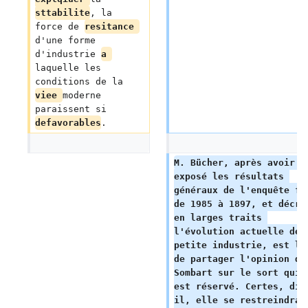
sttabilite
, la 
force de 
resitance 
d'une forme 
d'industrie 
a 
laquelle les 
conditions de la 
viee 
moderne 
paraissent si 
defavorables
.
M. Bücher, après avoir 
exposé les résultats 
généraux de l'enquête fa
de 1985 à 1897, et décri
en larges traits 
l'évolution actuelle de 
petite industrie, est lo
de partager l'opinion de
Sombart sur le sort qui 
est réservé. Certes, dit
il, elle se restreindra 