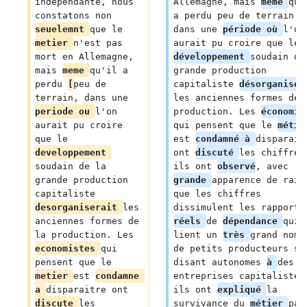
independante, nous 
Allemagne, mais 
même 
qu'
constatons non 
a perdu peu de terrain, 
seuelemnt 
que le 
dans une 
période où 
l'on
metier 
n'est pas 
aurait pu croire que le 
mort en Allemagne, 
développement 
soudain de
mais 
meme 
qu'il a 
grande production 
perdu 
[
peu de 
capitaliste 
désorganiser
terrain, dans une 
les anciennes formes de 
periode ou 
l'on 
production. Les 
économis
aurait pu croire 
qui pensent que le 
métie
que le 
est 
condamné à 
disparait
developpement 
ont 
discuté 
les chiffres
soudain de la 
ils ont 
observé
, avec 
grande production 
grande 
apparence de rais
capitaliste 
que les chiffres 
desorganiserait 
les 
dissimulent les rapports
anciennes formes de 
réels 
de 
dépendance 
qui 
la production. Les 
lient un 
très 
grand nomb
economistes 
qui 
de petits producteurs so
pensent que le 
disant autonomes 
à 
des 
metier 
est 
condamne 
entreprises capitalistes
a 
disparaitre ont 
ils ont 
expliqué 
la 
discute 
les 
survivance du 
métier 
par