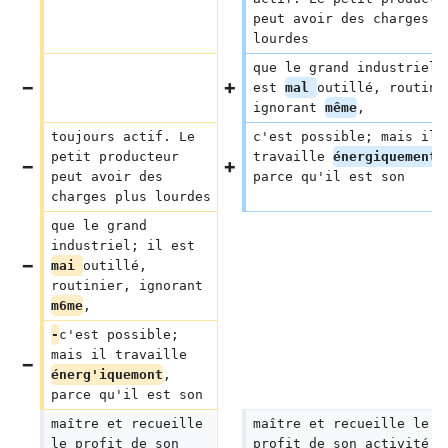
peut avoir des charges p
lourdes
que le grand industriel;
est 
mal 
outillé, routini
ignorant 
même
,
toujours actif. Le 
c'est possible; mais il 
petit producteur 
travaille 
énergiquement
,
peut avoir des 
parce qu'il est son
charges plus lourdes
que le grand 
industriel; il est 
mai 
outillé, 
routinier, ignorant 
m6me
,
-
c'est possible; 
mais il travaille 
énerg'iquemont
, 
parce qu'il est son
maître et recueille 
maître et recueille le 
le profit de son 
profit de son activité; 