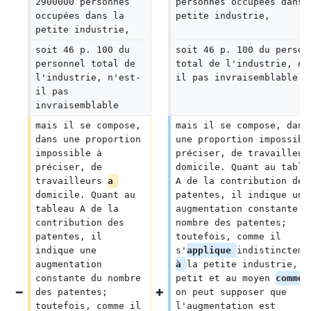
2900000 personnes 
personnes occupées dans 
occupées dans la 
petite industrie,
petite industrie,
soit 46 p. 100 du 
soit 46 p. 100 du person
personnel total de 
total de l'industrie, n'
l'industrie, n'est-
il pas invraisemblable
il pas 
invraisemblable
mais il se compose, 
mais il se compose, dans
dans une proportion 
une proportion impossibl
impossible à 
préciser, de travailleur
préciser, de 
domicile. Quant au table
travailleurs 
a 
A de la contribution des
domicile. Quant au 
patentes, il indique une
tableau A de la 
augmentation constante d
contribution des 
nombre des patentes; 
patentes, il 
toutefois, comme il 
indique une 
s'
applique 
indistincteme
augmentation 
à 
la petite industrie, a
constante du nombre 
petit et au moyen 
commer
des patentes; 
on peut supposer que 
toutefois, comme il 
l'augmentation est 