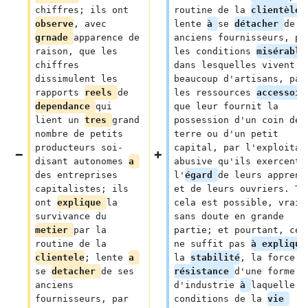
chiffres; ils ont 
routine de la 
clientèle
;
observe
, avec 
lente 
à 
se 
détacher 
de s
grnade 
apparence de 
anciens fournisseurs, pa
raison, que les 
les conditions 
misérable
chiffres 
dans lesquelles vivent 
dissimulent les 
beaucoup d'artisans, par
rapports 
reels 
de 
les ressources 
accessoir
dependance 
qui 
que leur fournit la 
lient un 
tres 
grand 
possession d'un coin de 
nombre de petits 
terre ou d'un petit 
producteurs soi-
capital, par l'exploitat
disant autonomes 
a 
abusive qu'ils exercent 
des entreprises 
l'
égard 
de leurs apprent
capitalistes; ils 
et de leurs ouvriers. To
ont 
explique 
la 
cela est possible, vrai 
survivance du 
sans doute en grande 
metier 
par la 
partie; et pourtant, cel
routine de la 
ne suffit pas 
à explique
clientele
; lente 
a 
la 
stabilité
, la force d
se 
detacher 
de ses 
résistance 
d'une forme 
anciens 
d'industrie 
à 
laquelle l
fournisseurs, par 
conditions de la 
vie 