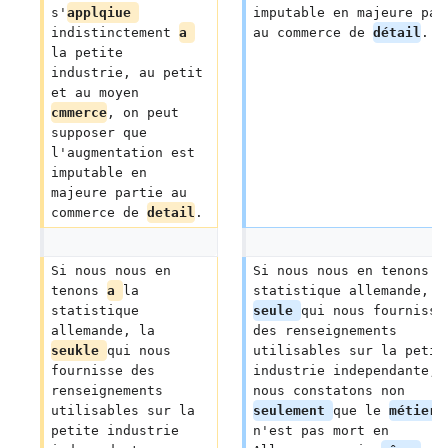
s'
applqiue 
imputable en majeure par
indistinctement 
a 
au commerce de 
détail
.
la petite 
industrie, au petit 
et au moyen 
cmmerce
, on peut 
supposer que 
l'augmentation est 
imputable en 
majeure partie au 
commerce de 
detail
.
Si nous nous en 
Si nous nous en tenons 
à
tenons 
a 
la 
statistique allemande, l
statistique 
seule 
qui nous fournisse
allemande, la 
des renseignements 
seukle 
qui nous 
utilisables sur la petit
fournisse des 
industrie independante, 
renseignements 
nous constatons non 
utilisables sur la 
seulement 
que le 
métier 
petite industrie 
n'est pas mort en 