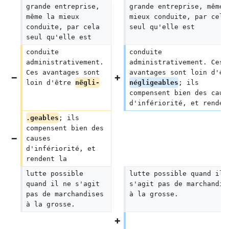
grande entreprise, 
grande entreprise, même 
même la mieux 
mieux conduite, par cela
conduite, par cela 
seul qu'elle est
seul qu'elle est
conduite 
conduite 
administrativement. 
administrativement. Ces 
Ces avantages sont 
avantages sont loin d'êt
loin d'être 
nëgli-
négligeables
; ils 
compensent bien des caus
d'infériorité, et renden
.geables
; ils 
compensent bien des 
causes 
d'infériorité, et 
rendent la
lutte possible 
lutte possible quand il 
quand il ne s'agit 
s'agit pas de marchandis
pas de marchandises 
à la grosse.
à la grosse.