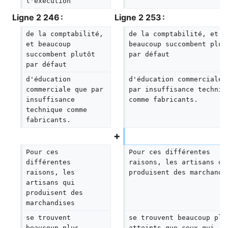
l'exécution
Ligne 2 246 :
Ligne 2 253 :
de la comptabilité, 
de la comptabilité, et 
et beaucoup 
beaucoup succombent plut
succombent plutôt 
par défaut
par défaut
d'éducation 
d'éducation commerciale 
commerciale que par 
par insuffisance techniq
insuffisance 
comme fabricants.
technique comme 
fabricants.
Pour ces 
Pour ces différentes 
différentes 
raisons, les artisans qu
raisons, les 
produisent des marchandi
artisans qui 
produisent des 
marchandises
se trouvent 
se trouvent beaucoup plu
beaucoup plus 
atteints que ceux qui 