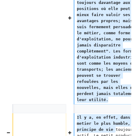
toujours davantage aux 
positions où elle peut l
mieux faire valoir ses 
avantages propres; mais 
suis fermement persuadé 
le métier, comme forme 
d'exploitation, ne pourr
jamais disparaitre 
complètement". Les forme
d'exploitation industrie
sont comme les moyens de
transports; les ancienne
peuvent se trouver 
refoulées par les 
nouvelles, mais elles ne
perdent jamais totalemen
leur utilité.
Il y a, en effet, dans l
metier le plus humble, u
principe de vie 
toujours
actif. Le petit producte