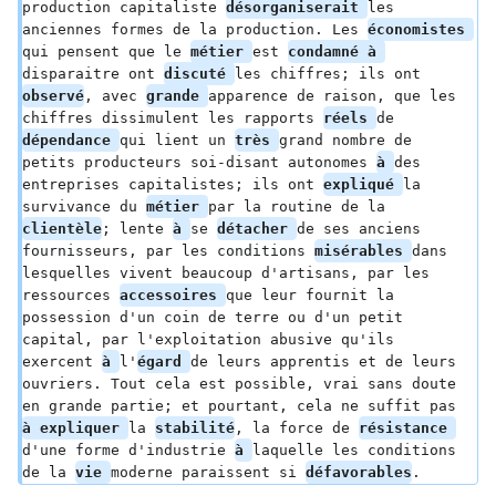
production capitaliste 
désorganiserait 
les 
anciennes formes de la production. Les 
économistes 
qui pensent que le 
métier 
est 
condamné à 
disparaitre ont 
discuté 
les chiffres; ils ont 
observé
, avec 
grande 
apparence de raison, que les 
chiffres dissimulent les rapports 
réels 
de 
dépendance 
qui lient un 
très 
grand nombre de 
petits producteurs soi-disant autonomes 
à 
des 
entreprises capitalistes; ils ont 
expliqué 
la 
survivance du 
métier 
par la routine de la 
clientèle
; lente 
à 
se 
détacher 
de ses anciens 
fournisseurs, par les conditions 
misérables 
dans 
lesquelles vivent beaucoup d'artisans, par les 
ressources 
accessoires 
que leur fournit la 
possession d'un coin de terre ou d'un petit 
capital, par l'exploitation abusive qu'ils 
exercent 
à 
l'
égard 
de leurs apprentis et de leurs 
ouvriers. Tout cela est possible, vrai sans doute 
en grande partie; et pourtant, cela ne suffit pas 
à expliquer 
la 
stabilité
, la force de 
résistance 
d'une forme d'industrie 
à 
laquelle les conditions 
de la 
vie 
moderne paraissent si 
défavorables
.