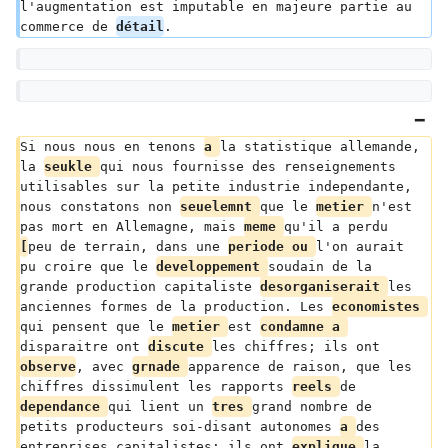
l'augmentation est imputable en majeure partie au 
commerce de 
détail
.
Si nous nous en tenons 
a 
la statistique allemande, 
la 
seukle 
qui nous fournisse des renseignements 
utilisables sur la petite industrie independante, 
nous constatons non 
seuelemnt 
que le 
metier 
n'est 
pas mort en Allemagne, mais 
meme 
qu'il a perdu 
[
peu de terrain, dans une 
periode ou 
l'on aurait 
pu croire que le 
developpement 
soudain de la 
grande production capitaliste 
desorganiserait 
les 
anciennes formes de la production. Les 
economistes 
qui pensent que le 
metier 
est 
condamne a 
disparaitre ont 
discute 
les chiffres; ils ont 
observe
, avec 
grnade 
apparence de raison, que les 
chiffres dissimulent les rapports 
reels 
de 
dependance 
qui lient un 
tres 
grand nombre de 
petits producteurs soi-disant autonomes 
a 
des 
entreprises capitalistes; ils ont 
explique 
la 