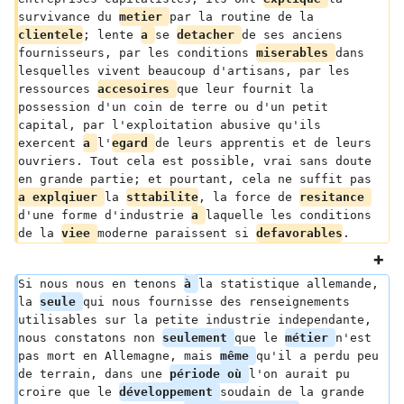
survivance du 
metier 
par la routine de la 
clientele
; lente 
a 
se 
detacher 
de ses anciens 
fournisseurs, par les conditions 
miserables 
dans 
lesquelles vivent beaucoup d'artisans, par les 
ressources 
accesoires 
que leur fournit la 
possession d'un coin de terre ou d'un petit 
capital, par l'exploitation abusive qu'ils 
exercent 
a 
l'
egard 
de leurs apprentis et de leurs 
ouvriers. Tout cela est possible, vrai sans doute 
en grande partie; et pourtant, cela ne suffit pas 
a explqiuer 
la 
sttabilite
, la force de 
resitance 
d'une forme d'industrie 
a 
laquelle les conditions 
de la 
viee 
moderne paraissent si 
defavorables
.
Si nous nous en tenons 
à 
la statistique allemande, 
la 
seule 
qui nous fournisse des renseignements 
utilisables sur la petite industrie independante, 
nous constatons non 
seulement 
que le 
métier 
n'est 
pas mort en Allemagne, mais 
même 
qu'il a perdu peu 
de terrain, dans une 
période où 
l'on aurait pu 
croire que le 
développement 
soudain de la grande 