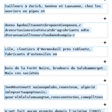
tailleurs à Zurich, Genève et Lausanne, chez les 
ouvriers en pipes et
deens bpohuiltaonntshropàesVienpnoeu,r 
dceesrtasionceisétéscatdé'agcohriaets edte 
dteravvaeinllteeursfondàéedsompia-r
cile, cloutiers d'Hermeskeil près Coblentz, 
fabricants d'ustensiles en
bois de la Forêt Noire, brodeurs du Salzkammergut. 
Mais ces sociétés
3ne00sotonutt naiunopmlubs,reuestesm, algnrié 
imlepsortaapnpteusis; 
qeun'elAlelslemoangtne,renoconnteréns,comeplltees
n'ont fait aucun progrès depuis l'origine (1865). 