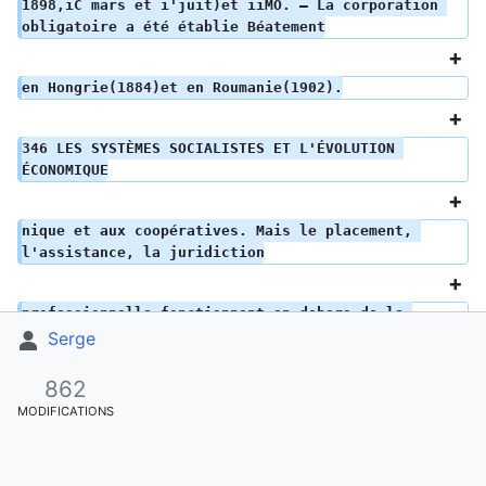
1898,iC mars et i'juit)et iiMO. – La corporation 
obligatoire a été établie Béatement
en Hongrie(1884)et en Roumanie(1902).
346 LES SYSTÈMES SOCIALISTES ET L'ÉVOLUTION 
ÉCONOMIQUE
nique et aux coopératives. Mais le placement, 
l'assistance, la juridiction
professionnelle fonctionnent en dehors de la 
corporation
Serge
862
l'institution reste inerte, incapable de soutenir 
MODIFICATIONS
le métier contre la
fabrique