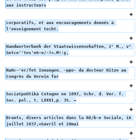
aux instructeurs
corporatifs, et aux encouragements donnés à 
l'enseignement techt.
Handworterbueh der Staatswissensehaften, 2' M., v° 
Getce''tes'e6-e/~?<.M!:y,
NaHc~'er/fet Innungen. ~ppo~ da docteur Hitze au 
Congrès du Verein fur
SociatpoUtikà Cotogne en 1897, Schr. d. Ver. f. 
Soc. pol., t. LXXVI,p. 3S. –
Brants, divers articles dans la Rë/b~e Sociale, i6 
juillet 1837,<Gavril et iOmai