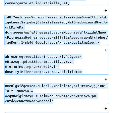
commerçante et industrielle, et,
1dU'"én1c.mooVnraoogrimsarniB1ies9rpma0one2lti.std,
iqeLuealSa,pehe[8vtwi9itiee7ed;MilDnadonieucdG~s,t-
<rLMi'eMa 
dc)raoeén)np'sAtreesmslcasp/iMoopnre/a't<iidntMuee,
<PitrnezaaHudrviruesas,~iBtlrfLiAeee,ncgomRfcfphér/
faeMom,r1~mb9dr0eee2,rs,oiRHncei-eav1ilmu2ee;,-
ab!o&ureg:<eo,Jiasrihebau. xf.PaGyess-
eBtazsg,.pd.e33ScehtmsouIilve.r,, 
M19i<niMst,èpr.e6de09l'.in–
dusPtryieffeertoednu,tLraavapieltidtee
BMeulgsiéqeuseo,cBiarlu,xMelélems,o1i9re0s2,j,iuni-
)8."I.9D0eSR.–
ocqVuoigirnayu,sLseimNoau!Mvetmn<en<tMeo<o?pu-
<ntde<eNKetmNaor&Menaein