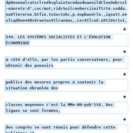
dpDeoeuulratsclreéhsglaiotnrndavduaenildCleoOubrssl
~eànretz:d',coc/mot,ridcSoilcnehnrciieiftrté.ssdda.
euVTtererex.btfie.tsSectohc,p.éopbuoérln.,iqsutt.ee
slLqdXueeXBsXraeIusVtlraeàus,,LecXtlcoX.uXtiVerIsI,
S44. LES SYSTÈMES SOCIALISTES ET L'ÉVOLUTION 
ÉCONOMIQUE
à côté d'elle, par les partis conservateurs, pour 
obtenir des pouvoirs
publics des mesures propres à soutenir la 
situation ébranlée des
classes moyennes c'est la MMe~NH~poh'ttA. Des 
ligues se sont formées,
des congrès se sont réunis pour défendre cette 