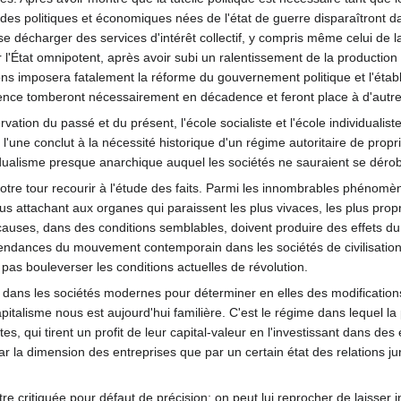
itudes politiques et économiques nées de l'état de guerre disparaîtront 
 se décharger des services d'intérêt collectif, y compris même celui de l
r l'État omnipotent, après avoir subi un ralentissement de la production
ions imposera fatalement la réforme du gouvernement politique et l'éta
rence tomberont nécessairement en décadence et feront place à d'autre
tion du passé et du présent, l'école socialiste et l'école individualiste,
une conclut à la nécessité historique d'un régime autoritaire de proprié
vidualisme presque anarchique auquel les sociétés ne sauraient se dérob
 notre tour recourir à l'étude des faits. Parmi les innombrables phénomè
s attachant aux organes qui paraissent les plus vivaces, les plus prop
 causes, dans des conditions semblables, doivent produire des effets 
 tendances du mouvement contemporain dans les sociétés de civilisatio
pas bouleverser les conditions actuelles de révolution.
 dans les sociétés modernes pour déterminer en elles des modifications 
apitalisme nous est aujourd'hui familière. C'est le régime dans lequel 
es, qui tirent un profit de leur capital-valeur en l'investissant dans des
par la dimension des entreprises que par un certain état des relations 
re critiquée pour défaut de précision; on peut lui reprocher de laisser i