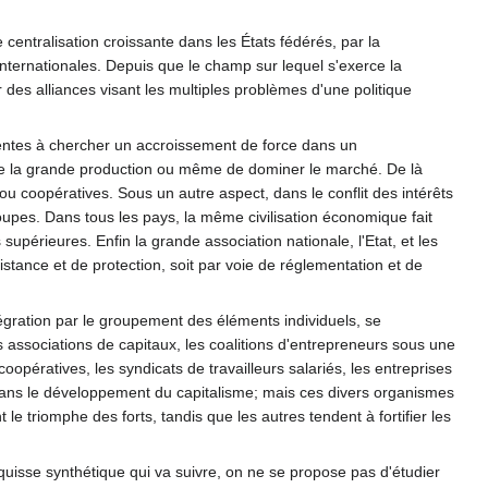
centralisation croissante dans les États fédérés, par la
internationales. Depuis que le champ sur lequel s'exerce la
 des alliances visant les multiples problèmes d'une politique
rrentes à chercher un accroissement de force dans un
de la grande production ou même de dominer le marché. De là
u coopératives. Sous un autre aspect, dans le conflit des intérêts
oupes. Dans tous les pays, la même civilisation économique fait
upérieures. Enfin la grande association nationale, l'Etat, et les
tance et de protection, soit par voie de réglementation et de
tégration par le groupement des éléments individuels, se
es associations de capitaux, les coalitions d'entrepreneurs sous une
coopératives, les syndicats de travailleurs salariés, les entreprises
 dans le développement du capitalisme; mais ces divers organismes
le triomphe des forts, tandis que les autres tendent à fortifier les
squisse synthétique qui va suivre, on ne se propose pas d'étudier