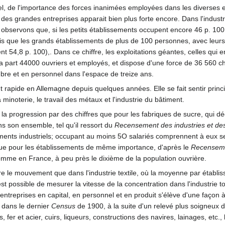
nel, de l'importance des forces inanimées employées dans les diverses
es grandes entreprises apparait bien plus forte encore. Dans l'indust
 observons que, si les petits établissements occupent encore 46 p. 100 
s que les grands établissements de plus de 100 personnes, avec leurs 
t 54,8 p. 100),. Dans ce chiffre, les exploitations géantes, celles qu
a part 44000 ouvriers et employés, et dispose d'une force de 36 560 
e et en personnel dans l'espace de treize ans.
apide en Allemagne depuis quelques années. Elle se fait sentir principa
minoterie, le travail des métaux et l'industrie du bâtiment.
a progression par des chiffres que pour les fabriques de sucre, qui d
ans son ensemble, tel qu'il ressort du
Recensement des industries et des
ents industriels; occupant au moins 5O salariés comprennent à eux seul
ue pour les établissements de même importance, d'après le
Recensemen
mme en France, à peu près le dixième de la population ouvrière.
re le mouvement que dans l'industrie textile, où la moyenne par établi
 est possible de mesurer la vitesse de la concentration dans l'industr
ntreprises en capital, en personnel et en produit s'élève d'une façon
 dans le dernier
Census
de 1900, à la suite d'un relevé plus soigneux 
, fer et acier, cuirs, liqueurs, constructions des navires, lainages, e