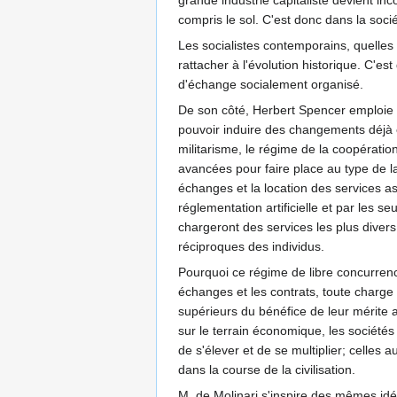
grande industrie capitaliste devient in
compris le sol. C'est donc dans la soci
Les socialistes contemporains, quelles 
rattacher à l'évolution historique. C'e
d'échange socialement organisé.
De son côté, Herbert Spencer emploie les
pouvoir induire des changements déjà ef
militarisme, le régime de la coopération
avancées pour faire place au type de la 
échanges et la location des services as
réglementation artificielle et par les 
chargeront des services les plus divers
réciproques des individus.
Pourquoi ce régime de libre concurrence 
échanges et les contrats, toute charge 
supérieurs du bénéfice de leur mérite au
sur le terrain économique, les société
de s'élever et de se multiplier; celles 
dans la course de la civilisation.
M. de Molinari s'inspire des mêmes idé