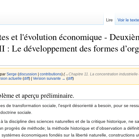
Lire
Voir le text
tes et l'évolution économique - Deuxième
II : Le développement des formes d’or
 par
Serge
(
discussion
|
contributions
)
(
→‎Chapitre 11. La concentration industrielle
rsion actuelle
(
diff
) |
Version suivante →
(
diff
)
blème et aperçu préliminaire.
 de transformation sociale, l'esprit désorienté a besoin, pour se ressai
doctrine sociale.
la discipline des sciences naturelles et de la critique historique, ne 
 un progrès de méthode; la méthode historique et d'observation a défin
e, systèmes économiques fondés sur la liberté naturelle, constructions 