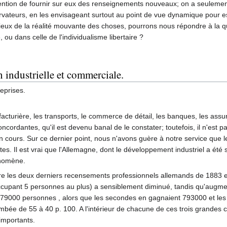
ention de fournir sur eux des renseignements nouveaux; on a seulement
vateurs, en les envisageant surtout au point de vue dynamique pour es
eux de la réalité mouvante des choses, pourrons nous répondre à la q
, ou dans celle de l'individualisme libertaire ?
 industrielle et commerciale.
eprises.
acturière, les transports, le commerce de détail, les banques, les assura
ordantes, qu'il est devenu banal de le constater; toutefois, il n'est pa
 cours. Sur ce dernier point, nous n'avons guère à notre service que les
. Il est vrai que l'Allemagne, dont le développement industriel a été
énomène.
are les deux derniers recensements professionnels allemands de 1883 et
 occupant 5 personnes au plus) a sensiblement diminué, tandis qu'augm
 79000 personnes , alors que les secondes en gagnaient 793000 et les 
ombée de 55 à 40 p. 100. A l'intérieur de chacune de ces trois grandes
importants.