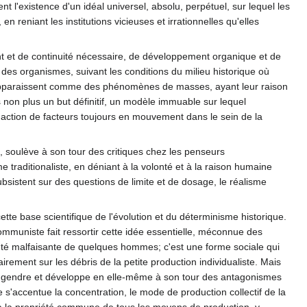
t l'existence d'un idéal universel, absolu, perpétuel, sur lequel les
 reniant les institutions vicieuses et irrationnelles qu'elles
ment et de continuité nécessaire, de développement organique et de
e des organismes, suivant les conditions du milieu historique où
es apparaissent comme des phénomènes de masses, ayant leur raison
s non plus un but définitif, un modèle immuable sur lequel
l'action de facteurs toujours en mouvement dans le sein de la
e, soulève à son tour des critiques chez les penseurs
e traditionaliste, en déniant à la volonté et à la raison humaine
subsistent sur des questions de limite et de dosage, le réalisme
tte base scientifique de l'évolution et du déterminisme historique.
muniste fait ressortir cette idée essentielle, méconnue des
lonté malfaisante de quelques hommes; c'est une forme sociale qui
irement sur les débris de la petite production individualiste. Mais
e engendre et développe en elle-même à son tour des antagonismes
 s'accentue la concentration, le mode de production collectif de la