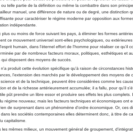
ou telle partie de la définition ou même la combattre dans son principe; o
ailleur manuel, une différence de nature ou de degré, une distinction qu
uffisante pour caractériser le régime moderne par opposition aux form
tation indépendante.
c plus ou moins de force suivant les pays, à éliminer les formes antérieu
ent ce mouvement universel sont-elles psychologiques, ou extérieures
'esprit humain, dans l'éternel effort de l'homme pour réaliser ce qu'il
terminée par de nombreux facteurs moraux, politiques, esthétiques et au
es qui disposent des moyens de succès.
 n'a produit cette évolution spécifique qu'à raison de circonstances h
tances, l'extension des marchés par le développement des moyens de c
a science et de la technique, peuvent être considérées comme les causes 
ion et de la richesse antérieurement accumulée; il a fallu, pour qu'il s'é
tile pût prendre un libre essor et produire ses effets les plus complets.
 du régime nouveau; mais les facteurs techniques et économiques ont eut l
a rien de surprenant dans un phénomène d'ordre économique. Or, ces dive
dans les sociétés contemporaines elles déterminent donc, à titre de c
u capitalisme.
ns les mêmes milieux, un mouvement général de groupement, d'intégrati