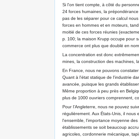
Si l'on tient compte, à côté du person
24 forces humaines, la prépondérance d
pas de les séparer pour ce calcul nous
forces en hommes et en moteurs, tandi
moitié de ces forces réunies (exactemen
p. 100; la maison Krupp occupe pour s
commerce ont plus que doublé en nombr
La concentration est donc extrêmement r
mines, la construction des machines, la 
En France, nous ne pouvons constater l
Quant à l'état statique de l'industrie d
avancée, puisque les grands établissem
Même proportion à peu près en Belgiq
plus de 1000 ouvriers comprennent, co
Pour l'Angleterre, nous ne pouvez suiv
régulièrement. Aux États-Unis, il nous
l'ensemble, l'importance moyenne des e
établissements se soit beaucoup accru
agricoles, cordonnerie mécanique, tapis