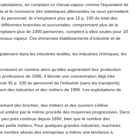
 exploitations, en comptant un cheval-vapeur comme l'équivalent de
rie et le commerce (les statistiques allemandes ne nous permettent
du personnel, ils n'emploient plus que 15 p. 100 du total des
différentes branches et succursales, comprennent plus de la
i emploient plus de 1000 personnes, comptent à elles seules pour 18
chevaux-vapeur. Ces immenses établissements d'industrie et de
lement dans les industries textiles, les industries chimiques, les
écroissent en nombre alors qu'elles augmentent leur production.
 professions
de 1896, il dénote une concentration déjà très
s 45 p. 100 du personnel de l'industrie (sans les transports).
t des industries et des métiers
de 1896. Les exploitations de
ssement des broches, des métiers et des ouvriers s'élève
ie tout entière par le même procédé des moyennes progressives. Dans
 à peu près continue depuis 1850, bien que le nombre des
des petits métiers. Pour quelques grandes industries, machines
tc., le nombre absolu des entreprises a même une tendance à