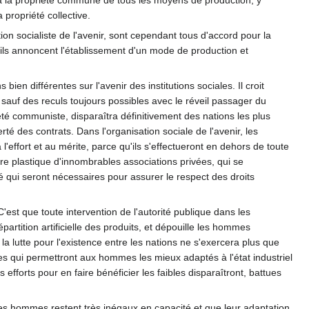
t à la propriété commune de tous les moyens de production, y
propriété collective.
ion socialiste de l'avenir, sont cependant tous d'accord pour la
qu'ils annoncent l'établissement d'un mode de production et
en différentes sur l'avenir des institutions sociales. Il croit
 sauf des reculs toujours possibles avec le réveil passager du
ciété communiste, disparaîtra définitivement des nations les plus
rté des contrats. Dans l'organisation sociale de l'avenir, les
effort et au mérite, parce qu'ils s'effectueront en dehors de toute
ure plastique d'innombrables associations privées, qui se
té qui seront nécessaires pour assurer le respect des droits
C'est que toute intervention de l'autorité publique dans les
artition artificielle des produits, et dépouille les hommes
ù la lutte pour l'existence entre les nations ne s'exercera plus que
es qui permettront aux hommes les mieux adaptés à l'état industriel
efforts pour en faire bénéficier les faibles disparaîtront, battues
 les hommes restent très inégaux en capacité et que leur adaptation