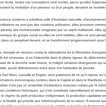
son écrite, toutes ces conceptions sont mortes, parce qu'elles supposaien
aient la révélation d'un penseur ou d'un peuple, devaient se modeler, en
 la science moderne a substitué celle d'évolution naturelle, d'enchaîne
s institutions ne sont pas des créations arbitraires, elles poussent comm
ne période des monstruosités imaginées par un esprit malfaisant, ell
nomique du groupe social où elles se sont établies; elles ne sont jamai
nt dans un perpétuel devenir, et se transforment progressivement sous 
e, dressée en réaction contre le rationalisme de la Révolution français
 est excessive, si on l'interprète dans la pleine rigueur du déterminism
a base de la doctrine reste intacte; et malgré certaines divergences qui 
ale, paraît définitivement entré dans nos habitudes de pensée.
Karl Marx, Lassalle et Engels, vient justement de ce qu'il repose sur ce
rmations économiques contenu dans le Capital et dans le Manifeste com
taliste n'est pas un ensemble d'institutions vicieuses créées par la vo
es conditions historiques, qui s'est constituée naturellement et nécessa
s le régime du petit producteur indépendant, la production capitalist
ec la fatalité qui préside aux métamorphoses de la nature. A mesure que