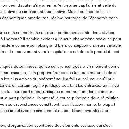
n peut discuter s'il y a, entre l'entreprise capitaliste et celle du
alitative ou simplement quantitative. Mais peu importe ici; la
es économiques antérieures, régime patriarcal de l'économie sans
res et à soumettre à sa loi une portion croissante des activités
 à l'homme? Il semble évident qu'aucun phénomène social ne peut
 considère comme son plus grand bien; conception d'ailleurs variable
tres. Le mouvement vers le capitalisme est donc le produit de cet
istoriques déterminées, qui se sont rencontrées à un moment donné
ommunication, et la prépondérance des facteurs matériels de la
les plus actives du phénomène. Il a fallu aussi, pour qu'il prît
tendit, un certain régime juridique écartant les entraves, un milieu
 Les facteurs politiques, juridiques et moraux ont donc concouru,
a part principale, ils ont été la cause principale de la révolution
rses circonstances constituent la civilisation même; la plupart
auses impulsives ou simplement de conditions favorables, un
on, d'organisation spontanée des éléments sociaux, qui s'est