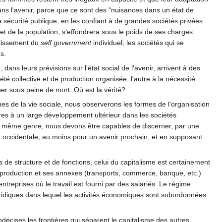
dans l'avenir, parce que ce sont des "nuisances dans un état de
a sécurité publique, en les confiant à de grandes sociétés privées
 et de la population, s'effondrera sous le poids de ses charges
blissement du
self government
individuel; les sociétés qui se
s.
 dans leurs prévisions sur l'état social de l'avenir, arrivent à des
té collective et de production organisée, l'autre à la nécessité
er sous peine de mort. Où est la vérité?
nes de la vie sociale, nous observerons les formes de l'organisation
res à un large développement ultérieur dans les sociétés
du même genre, nous devons être capables de discerner, par une
n occidentale, au moins pour un avenir prochain, et en supposant
de structure et de fonctions, celui du capitalisme est certainement
la production et ses annexes (transports, commerce, banque, etc.)
 entreprises où le travail est fourni par des salariés. Le régime
juridiques dans lequel les activités économiques sont subordonnées
ndécises les frontières qui séparent le capitalisme des autres