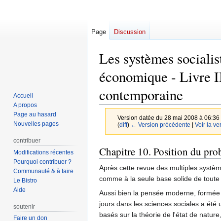
Page
Discussion
Les systèmes socialis
économique - Livre I
contemporaine
Accueil
A propos
Page au hasard
Version datée du 28 mai 2008 à 06:36
Nouvelles pages
(
diff
)
← Version précédente
|
Voir la ve
contribuer
Aller
Aller
Chapitre 10. Position du pro
Modifications récentes
à
à
Pourquoi contribuer ?
Après cette revue des multiples systèmes
la
la
Communauté & à faire
comme à la seule base solide de toute 
navigation
recherche
Le Bistro
Aide
Aussi bien la pensée moderne, formée à 
jours dans les sciences sociales a été
soutenir
basés sur la théorie de l'état de natur
Faire un don