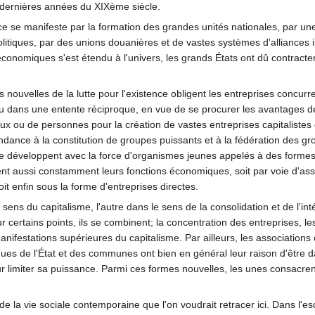
t dernières années du XIXème siècle.
ce se manifeste par la formation des grandes unités nationales, par une 
olitiques, par des unions douanières et de vastes systèmes d'alliances 
économiques s'est étendu à l'univers, les grands États ont dû contracter
s nouvelles de la lutte pour l'existence obligent les entreprises concu
u dans une entente réciproque, en vue de se procurer les avantages 
 ou de personnes pour la création de vastes entreprises capitalistes o
dance à la constitution de groupes puissants et à la fédération des gr
se développent avec la force d'organismes jeunes appelés à des formes s
nt aussi constamment leurs fonctions économiques, soit par voie d'assis
oit enfin sous la forme d'entreprises directes.
sens du capitalisme, l'autre dans le sens de la consolidation et de l'in
ur certains points, ils se combinent; la concentration des entreprises, l
anifestations supérieures du capitalisme. Par ailleurs, les associations 
ques de l'État et des communes ont bien en général leur raison d'être
r limiter sa puissance. Parmi ces formes nouvelles, les unes consacrent 
de la vie sociale contemporaine que l'on voudrait retracer ici. Dans l'e