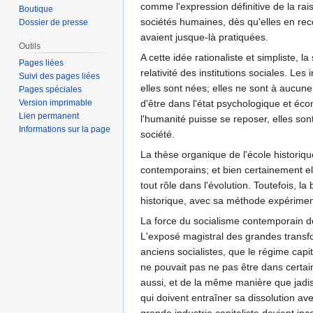
comme l'expression définitive de la rai
Boutique
sociétés humaines, dès qu'elles en recev
Dossier de presse
avaient jusque-là pratiquées.
Outils
A cette idée rationaliste et simpliste,
Pages liées
relativité des institutions sociales. Le
Suivi des pages liées
elles sont nées; elles ne sont à aucu
Pages spéciales
Version imprimable
d'être dans l'état psychologique et éco
Lien permanent
l'humanité puisse se reposer, elles so
Informations sur la page
société.
La thèse organique de l'école historiqu
contemporains; et bien certainement elle
tout rôle dans l'évolution. Toutefois, l
historique, avec sa méthode expériment
La force du socialisme contemporain de 
L'exposé magistral des grandes transfo
anciens socialistes, que le régime capi
ne pouvait pas ne pas être dans certain
aussi, et de la même manière que jadi
qui doivent entraîner sa dissolution av