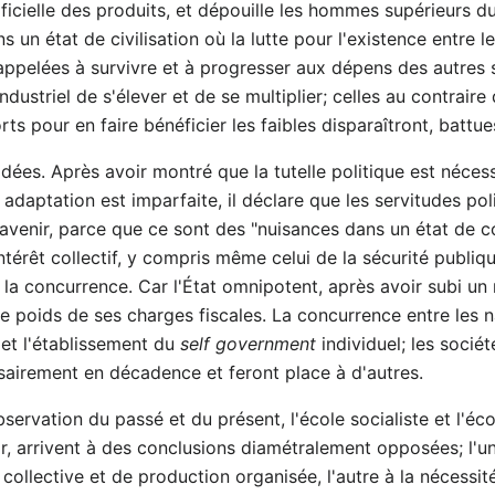
tificielle des produits, et dépouille les hommes supérieurs d
ans un état de civilisation où la lutte pour l'existence entre 
 appelées à survivre et à progresser aux dépens des autres 
dustriel de s'élever et de se multiplier; celles au contrai
rts pour en faire bénéficier les faibles disparaîtront, battue
idées. Après avoir montré que la tutelle politique est néce
 adaptation est imparfaite, il déclare que les servitudes p
l'avenir, parce que ce sont des "nuisances dans un état de co
térêt collectif, y compris même celui de la sécurité publiq
à la concurrence. Car l'État omnipotent, après avoir subi un
le poids de ses charges fiscales. La concurrence entre les 
et l'établissement du
self government
individuel; les socié
airement en décadence et feront place à d'autres.
ervation du passé et du présent, l'école socialiste et l'écol
enir, arrivent à des conclusions diamétralement opposées; l'u
 collective et de production organisée, l'autre à la nécessit