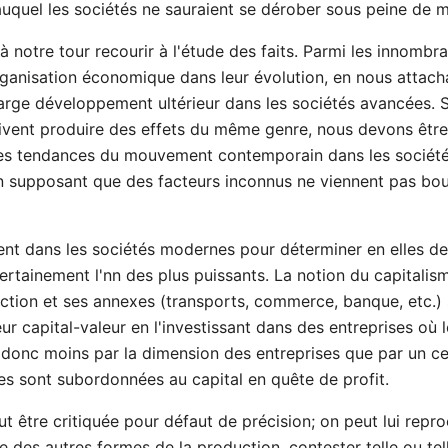
uquel les sociétés ne sauraient se dérober sous peine de mo
t à notre tour recourir à l'étude des faits. Parmi les innomb
ganisation économique dans leur évolution, en nous attach
large développement ultérieur dans les sociétés avancées. S
ivent produire des effets du même genre, nous devons être
les tendances du mouvement contemporain dans les sociétés 
n supposant que des facteurs inconnus ne viennent pas boul
ent dans les sociétés modernes pour déterminer en elles de
certainement l'nn des plus puissants. La notion du capitalism
uction et ses annexes (transports, commerce, banque, etc.) 
leur capital-valeur en l'investissant dans des entreprises où l
 donc moins par la dimension des entreprises que par un cer
es sont subordonnées au capital en quête de profit.
 être critiquée pour défaut de précision; on peut lui reproc
me des autres formes de la production, contester telle ou tel