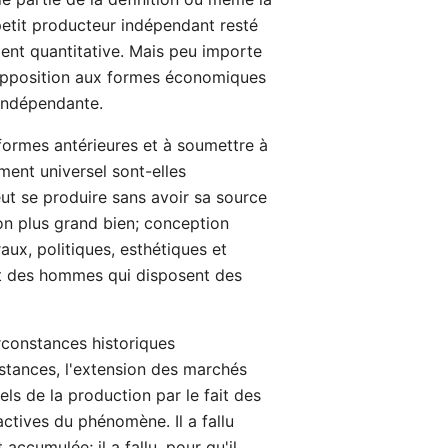
u petit producteur indépendant resté
ment quantitative. Mais peu importe
r opposition aux formes économiques
 indépendante.
 formes antérieures et à soumettre à
ment universel sont-elles
ut se produire sans avoir sa source
son plus grand bien; conception
aux, politiques, esthétiques et
ort des hommes qui disposent des
irconstances historiques
stances, l'extension des marchés
s de la production par le fait des
ctives du phénomène. Il a fallu
accumulée; il a fallu, pour qu'il