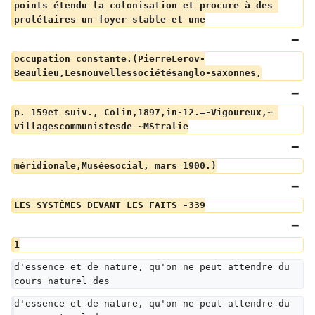
points étendu la colonisation et procure à des 
prolétaires un foyer stable et une
occupation constante.(PierreLerov-
Beaulieu,Lesnouvellessociétésanglo-saxonnes,
p. 159et suiv., Colin,1897,in-12.–-Vigoureux,~ 
villagescommunistesde ~MStralie
méridionale,Muséesocial, mars 1900.)
LES SYSTÈMES DEVANT LES FAITS -339
1
d'essence et de nature, qu'on ne peut attendre du 
cours naturel des
d'essence et de nature, qu'on ne peut attendre du 