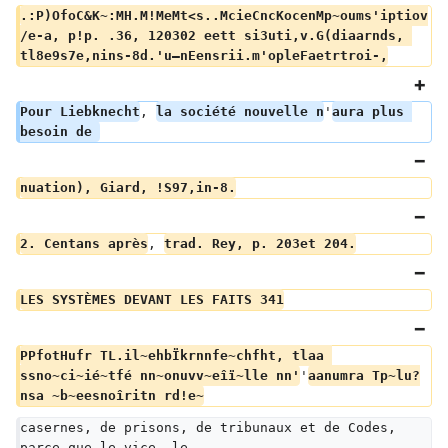
.:P)OfoC&K~:MH.M!MeMt<s..McieCncKocenMp~oums'iptiov
/e-a, p!p. .36, 120302 eett si3uti,v.G(diaarnds, 
tl8e9s7e,nins-8d.'u–nEensrii.m'opleFaetrtroi-,
Pour Liebknecht
, 
la société nouvelle n
'
aura plus 
besoin de 
nuation), Giard, !S97,in-8.
2. Centans après
, 
trad. Rey, p. 203et 204.
LES SYSTÈMES DEVANT LES FAITS 341
PPfotHufr TL.il~ehbÏkrnnfe~chfht, tlaa 
ssno~ci~ié~tfé nn~onuvv~eîï~lle nn'
'
aanumra Tp~lu?
nsa ~b~eesnoîritn rd!e~
casernes, de prisons, de tribunaux et de Codes, 
parce que le vice, le