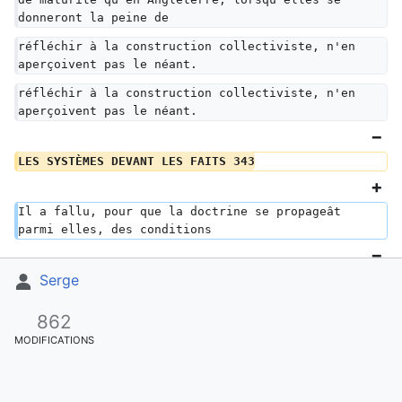
donneront la peine de
réfléchir à la construction collectiviste, n'en 
aperçoivent pas le néant.
réfléchir à la construction collectiviste, n'en 
aperçoivent pas le néant.
LES SYSTÈMES DEVANT LES FAITS 343
Il a fallu, pour que la doctrine se propageât 
parmi elles, des conditions
Serge
a, n 1êI- _r_?1 -Il-- -1-- -Il* 
Il a fallu, pour 
que la doctrine se propageât parmi elles, des 
conditions
862
MODIFICATIONS
particulières d'inexpérience et 
d'irresponsabilité, qui résultaient
particulières d'inexpérience et 