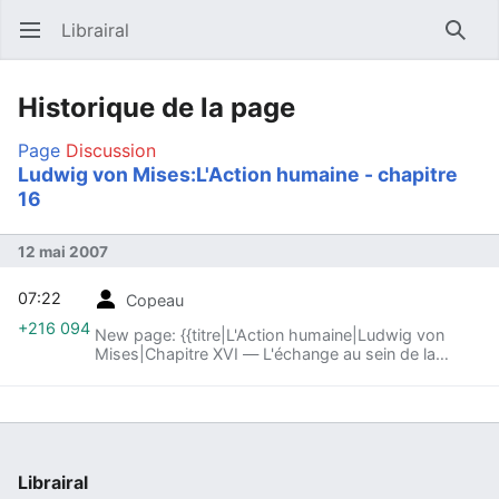
Librairal
Ouvrir le menu principal
Reche
Historique de la page
Page
Discussion
Ludwig von Mises:L'Action humaine - chapitre
16
12 mai 2007
07:22
Copeau
+216 094
New page: {{titre|L'Action humaine|Ludwig von
Mises|Chapitre XVI — L'échange au sein de la
société}} <div class="text"> =Quatrième partie —
La Catallactique ou économie de la socié...
Librairal