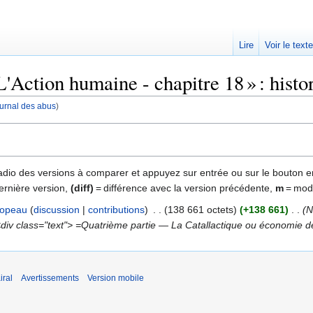
Lire
Voir le text
Action humaine - chapitre 18 » : histo
journal des abus
)
 radio des versions à comparer et appuyez sur entrée ou sur le bouton e
ernière version,
(diff)
= différence avec la version précédente,
m
= modi
opeau
discussion
contributions
‎
138 661 octets
+138 661
‎
N
<div class="text"> =Quatrième partie — La Catallactique ou économie de 
iral
Avertissements
Version mobile