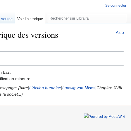
Se connecter
Rechercher
e source
Voir l’historique
rique des versions
Aide
n bas.
fication mineure.
ew page: {{titre|
L'Action humaine
|
Ludwig von Mises
|Chapitre XVIII
la sociét...