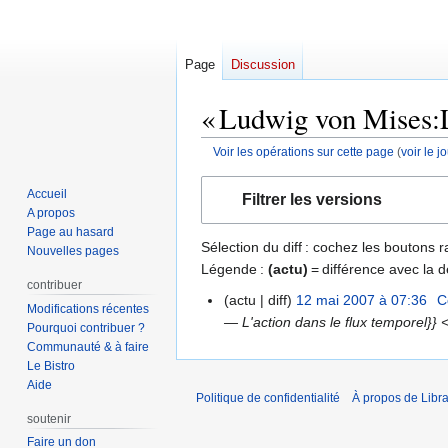
Page
Discussion
« Ludwig von Mises:L'
Voir les opérations sur cette page
(
voir le 
Aller
Aller
Accueil
Filtrer les versions
à
à
A propos
la
la
Page au hasard
Sélection du diff : cochez les boutons
navigation
recherche
Nouvelles pages
Légende :
(actu)
= différence avec la d
contribuer
actu
diff
12 mai 2007 à 07:36
‎
C
12
Modifications récentes
— L'action dans le flux temporel}} 
mai
Pourquoi contribuer ?
2007
Communauté & à faire
Le Bistro
Aide
Politique de confidentialité
À propos de Libra
soutenir
Faire un don