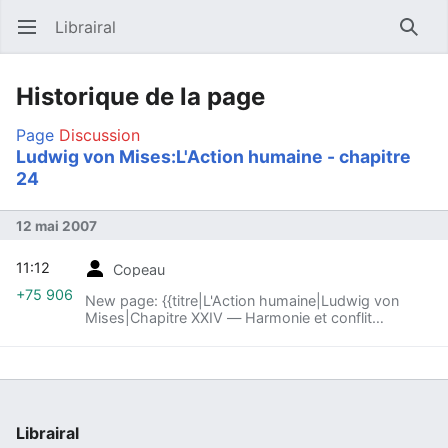
Librairal
Ouvrir le menu principal
Reche
Historique de la page
Page
Discussion
Ludwig von Mises:L'Action humaine - chapitre
24
12 mai 2007
11:12
Copeau
+75 906
New page: {{titre|L'Action humaine|Ludwig von
Mises|Chapitre XXIV — Harmonie et conflit
d'intérêts}} <div class="text"> =Quatrième partie —
La Catallactique ou économie de la sociét...
Librairal