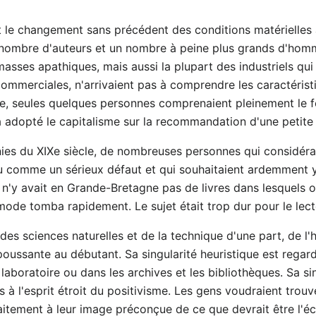
 le changement sans précédent des conditions matérielles a
it nombre d'auteurs et un nombre à peine plus grands d'homm
sses apathiques, mais aussi la plupart des industriels qui
 commerciales, n'arrivaient pas à comprendre les caractéristi
me, seules quelques personnes comprenaient pleinement le
a adopté le capitalisme sur la recommandation d'une petite é
nnies du XIXe siècle, de nombreuses personnes qui considér
eu comme un sérieux défaut et qui souhaitaient ardemment 
 n'y avait en Grande-Bretagne pas de livres dans lesquels o
 mode tomba rapidement. Le sujet était trop dur pour le lec
des sciences naturelles et de la technique d'une part, de l'h
epoussante au débutant. Sa singularité heuristique est rega
 laboratoire ou dans les archives et les bibliothèques. Sa s
à l'esprit étroit du positivisme. Les gens voudraient trou
tement à leur image préconçue de ce que devrait être l'éc