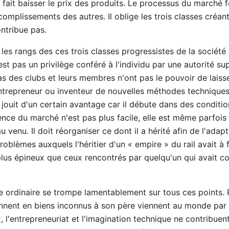
t, fait baisser le prix des produits. Le processus du marché 
complissements des autres. Il oblige les trois classes créant
ontribue pas.
 les rangs des ces trois classes progressistes de la société
st pas un privilège conféré à l'individu par une autorité sup
as des clubs et leurs membres n'ont pas le pouvoir de lais
 entrepreneur ou inventeur de nouvelles méthodes techniques, 
 jouit d'un certain avantage car il débute dans des conditio
ence du marché n'est pas plus facile, elle est même parfois 
 venu. Il doit réorganiser ce dont il a hérité afin de l'ada
roblèmes auxquels l'héritier d'un « empire » du rail avait à 
plus épineux que ceux rencontrés par quelqu'un qui avait c
e ordinaire se trompe lamentablement sur tous ces points. 
ionnent en biens inconnus à son père viennent au monde pa
 l'entrepreneuriat et l'imagination technique ne contribuen