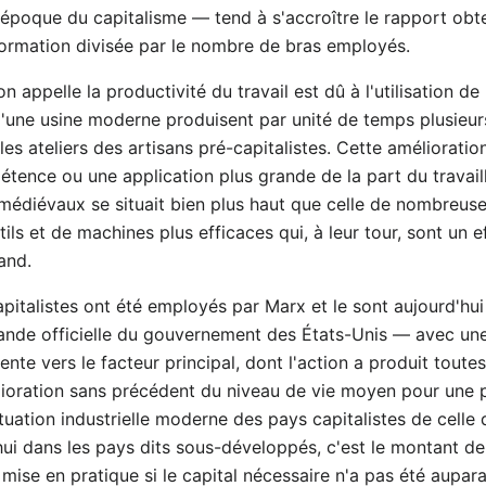
'époque du capitalisme — tend à s'accroître le rapport obte
sformation divisée par le nombre de bras employés.
n appelle la productivité du travail est dû à l'utilisation de 
'une usine moderne produisent par unité de temps plusieurs
les ateliers des artisans pré-capitalistes. Cette améliorati
étence ou une application plus grande de la part du travaille
édiévaux se situait bien plus haut que celle de nombreuses
utils et de machines plus efficaces qui, à leur tour, sont un 
and.
apitalistes ont été employés par Marx et le sont aujourd'hu
ande officielle du gouvernement des États-Unis — avec un
nte vers le facteur principal, dont l'action a produit toutes
élioration sans précédent du niveau de vie moyen pour une 
tuation industrielle moderne des pays capitalistes de celle 
hui dans les pays dits sous-développés, c'est le montant de
 mise en pratique si le capital nécessaire n'a pas été aupa