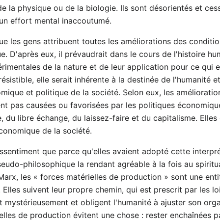
e la physique ou de la biologie. Ils sont désorientés et ces
 un effort mental inaccoutumé.
que les gens attribuent toutes les améliorations des condi
ue. D'après eux, il prévaudrait dans le cours de l'histoire
rimentales de la nature et de leur application pour ce qui 
ésistible, elle serait inhérente à la destinée de l'humanité e
omique et politique de la société. Selon eux, les améliorat
nt pas causées ou favorisées par les politiques économique
e, du libre échange, du laissez-faire et du capitalisme. Ell
économique de la société.
assentiment que parce qu'elles avaient adopté cette interp
pseudo-philosophique la rendant agréable à la fois au spirit
arx, les « forces matérielles de production » sont une ent
lles suivent leur propre chemin, qui est prescrit par les lo
t mystérieusement et obligent l'humanité à ajuster son orga
lles de production évitent une chose : rester enchaînées pa