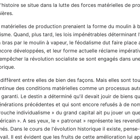
'histoire se situe dans la lutte des forces matérielles de pr
ières.
 matérielles de production prenaient la forme du moulin à br
sme. Quand, plus tard, les lois impénétrables déterminant l
bras par le moulin à vapeur, le féodalisme dut faire place 
ncore développées, et leur forme actuelle réclame impérati
empêcher la révolution socialiste se sont engagés dans une 
orique.
diffèrent entre elles de bien des façons. Mais elles sont tou
ontinue des conditions matérielles comme un processus aut
aranti. Le destin a déterminé qu'il devait jouir de biens q
énérations précédentes et qui sont encore refusés à de no
 farouche individualisme » du grand capital ait pu jouer un 
éricain ». A ses yeux, le « patronat » représente les revendi
nnés. Dans le cours de l'évolution historique il existe, pense
vail. Il est évident que les fruits de cette amélioration lui