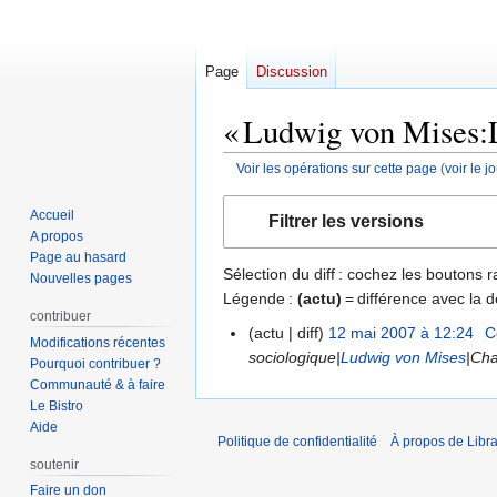
Page
Discussion
« Ludwig von Mises:Le
Voir les opérations sur cette page
(
voir le 
Aller
Aller
Accueil
Filtrer les versions
à
à
A propos
la
la
Page au hasard
Sélection du diff : cochez les boutons
navigation
recherche
Nouvelles pages
Légende :
(actu)
= différence avec la d
contribuer
actu
diff
12 mai 2007 à 12:24
‎
C
12
Modifications récentes
sociologique|
Ludwig von Mises
|Cha
mai
Pourquoi contribuer ?
2007
Communauté & à faire
Le Bistro
Aide
Politique de confidentialité
À propos de Libra
soutenir
Faire un don