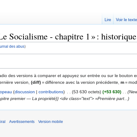
Lire
Voir le text
 Socialisme - chapitre 1 » : historique
journal des abus
)
 radio des versions à comparer et appuyez sur entrée ou sur le bouton e
ernière version,
(diff)
= différence avec la version précédente,
m
= modi
opeau
discussion
contributions
‎
53 630 octets
+53 630
‎
New 
pitre premier — La propriété}} <div class="text"> =Première part...
iral
Avertissements
Version mobile