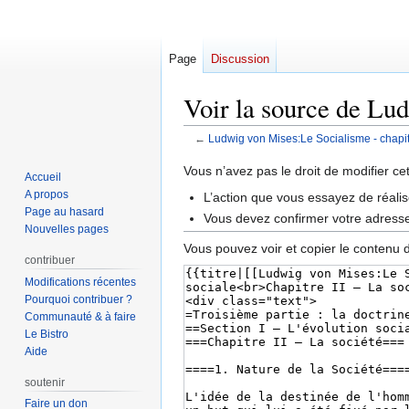
Page
Discussion
Voir la source de Lu
←
Ludwig von Mises:Le Socialisme - chapi
Aller
Aller
Vous n’avez pas le droit de modifier ce
Accueil
à
à
A propos
L’action que vous essayez de réalis
la
la
Page au hasard
Vous devez confirmer votre adresse 
navigation
recherche
Nouvelles pages
Vous pouvez voir et copier le contenu 
contribuer
Modifications récentes
Pourquoi contribuer ?
Communauté & à faire
Le Bistro
Aide
soutenir
Faire un don