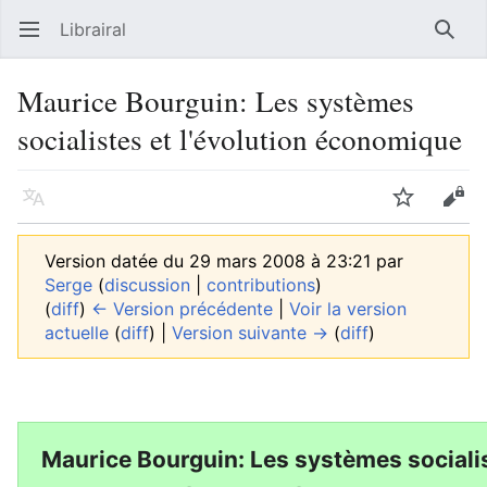
Librairal
Ouvrir le menu principal
Reche
Maurice Bourguin: Les systèmes
socialistes et l'évolution économique
Langue
Suivre
Modifier
Version datée du 29 mars 2008 à 23:21 par
Serge
(
discussion
|
contributions
)
(
diff
)
← Version précédente
|
Voir la version
actuelle
(
diff
) |
Version suivante →
(
diff
)
Maurice Bourguin: Les systèmes socialis