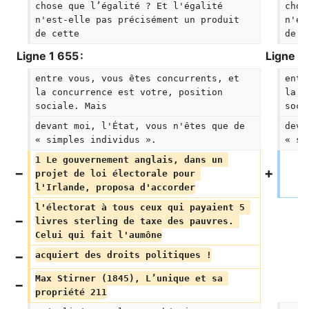
chose que l’égalité ? Et l'égalité 
chos
n'est-elle pas précisément un produit 
n'es
de cette
de c
Ligne 1 655 :
Ligne 1 
entre vous, vous êtes concurrents, et 
entr
la concurrence est votre, position 
la c
sociale. Mais
soci
devant moi, l'État, vous n'êtes que de 
deva
« simples individus ».
« si
1 Le gouvernement anglais, dans un 
projet de loi électorale pour 
l'Irlande, proposa d'accorder
l'électorat à tous ceux qui payaient 5 
livres sterling de taxe des pauvres. 
Celui qui fait l'aumône
acquiert des droits politiques !
Max Stirner (1845), L’unique et sa 
propriété 211