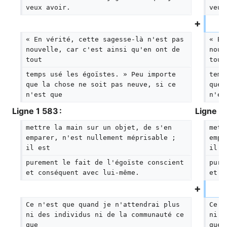
veux avoir.
veux
« En vérité, cette sagesse-là n'est pas 
« En
nouvelle, car c'est ainsi qu'en ont de 
nouv
tout
tout
temps usé les égoïstes. » Peu importe 
temp
que la chose ne soit pas neuve, si ce 
que 
n'est que
n'es
Ligne 1 583 :
Ligne 1 
mettre la main sur un objet, de s'en 
mett
emparer, n'est nullement méprisable ; 
empa
il est
il e
purement le fait de l'égoïste conscient 
pure
et conséquent avec lui-même.
et c
Ce n'est que quand je n'attendrai plus 
Ce n
ni des individus ni de la communauté ce 
ni d
que
que