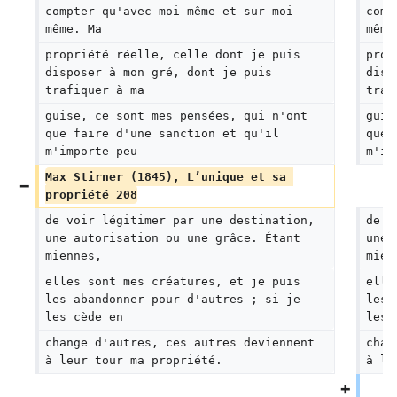
compter qu'avec moi-même et sur moi-
comp
même. Ma
même
propriété réelle, celle dont je puis 
prop
disposer à mon gré, dont je puis 
disp
trafiquer à ma
traf
guise, ce sont mes pensées, qui n'ont 
guis
que faire d'une sanction et qu'il 
que 
m'importe peu
m'im
Max Stirner (1845), L’unique et sa 
propriété 208
de voir légitimer par une destination, 
de v
une autorisation ou une grâce. Étant 
une 
miennes,
mien
elles sont mes créatures, et je puis 
elle
les abandonner pour d'autres ; si je 
les 
les cède en
les 
change d'autres, ces autres deviennent 
chan
à leur tour ma propriété.
à le