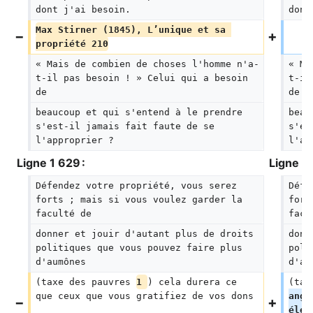
dont j'ai besoin.
dont
Max Stirner (1845), L’unique et sa 
propriété 210
« Mais de combien de choses l'homme n'a-
« Ma
t-il pas besoin ! » Celui qui a besoin 
t-il
de
de
beaucoup et qui s'entend à le prendre 
beau
s'est-il jamais fait faute de se 
s'es
l'approprier ?
l'ap
Ligne 1 629 :
Ligne 1 
Défendez votre propriété, vous serez 
Défe
forts ; mais si vous voulez garder la 
fort
faculté de
facu
donner et jouir d'autant plus de droits 
donn
politiques que vous pouvez faire plus 
poli
d'aumônes
d'au
(taxe des pauvres 
1 
) cela durera ce 
(tax
que ceux que vous gratifiez de vos dons
angl
élec