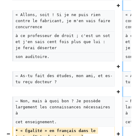
« Allons, soit ! Si je ne puis rien 
« Al
contre le fabricant, je m'en vais faire 
cont
concurrence
conc
à ce professeur de droit ; c'est un sot 
à ce
et j'en sais cent fois plus que lui : 
et j
je ferai déserter
je f
son auditoire.
son 
— As-tu fait des études, mon ami, et es-
— As
tu reçu docteur ?
tu r
— Non, mais à quoi bon ? Je possède 
— No
largement les connaissances nécessaires 
larg
à
à
cet enseignement.
cet 
* « Égalité » en français dans le 