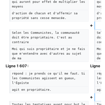
qui auront pour effet de multiplier les 
qui 
moyens
moye
d'action de chacun et d'affermir sa 
d'ac
propriété sans cesse menacée.
prop
Selon les Communistes, la communauté 
Selo
doit être propriétaire. C'est au 
doit
contraire
cont
Moi qui suis propriétaire et je ne fais 
Moi 
que m'entendre avec d'autres au sujet 
que 
de ma
de m
Ligne 1 607 :
Ligne 1 
répond : je prends ce qu'il me faut. Si 
répo
les Communistes agissent en gueux, 
les 
l'Égoïste
l'Ég
agit en propriétaire.
agit
Toutes les tentatives ayant pour but le 
Tout