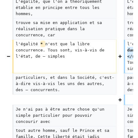
L'égalité, que l'on a théoriquement 
L'ég
établie en principe entre tous les 
étab
hommes,
homm
trouve sa mise en application et sa 
trou
réalisation pratique dans la 
réal
concurrence, car
conc
l'égalité 
* 
n'est que la libre 
l'ég
concurrence. Tous sont, vis-à-vis de 
dans
l'état, de — simples
</re
Tous
simp
particuliers, et dans la Société, c'est-
part
à-dire vis-à-vis les uns des autres, 
à-di
des — concurrents.
des 
Je n'ai pas à être autre chose qu'un 
Je n
simple particulier pour pouvoir 
simp
concourir avec
conc
tout autre homme, sauf le Prince et sa 
tout
famille. Cette liberté était jadis 
fami