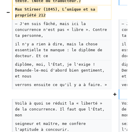
texte. (Note du traducteur.)
Max Stirner (1845), L’unique et sa 
propriété 212
— J'en suis fâché, mais ici la 
— J'
concurrence n'est pas « libre ». Contre 
conc
ta personne,
ta p
il n'y a rien à dire, mais la chose 
il n
essentielle te manque : le diplôme de 
esse
docteur. Et ce
doct
diplôme, moi, l'État, je l'exige ! 
dipl
Demande-le-moi d'abord bien gentiment, 
Dema
et nous
et n
verrons ensuite ce qu'il y a à faire. »
verr
Voilà à quoi se réduit la « liberté » 
Voil
de la concurrence. Il faut que l'État, 
de l
mon
mon
seigneur et maître, me confère 
seig
l'aptitude à concourir.
l'ap