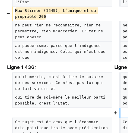
l'État
l'Ét
Max Stirner (1845), L’unique et sa 
propriété 206
ne peut rien me reconnaître, rien me 
ne p
permettre, rien m'accorder. L'État ne 
perm
peut obvier
peut
au paupérisme, parce que l'indigence 
au p
est mon indigence. Celui qui n'est que 
est 
ce que
ce q
Ligne 1 436 :
Ligne 1 
qu'il mérite, c'est-à-dire le salaire 
qu'i
de ses services. Ce n'est pas lui qui 
de s
se fait valoir et
se f
qui tire de soi-même le meilleur parti 
qui 
possible, c'est l'État.
poss
Ce sujet est de ceux que l'économie 
Ce s
dite politique traite avec prédilection 
dite