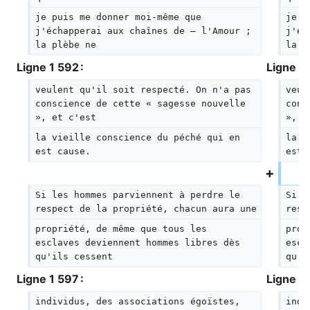
je puis me donner moi-même que 
je p
j'échapperai aux chaînes de — l'Amour ; 
j'éc
la plèbe ne
la p
Ligne 1 592 :
Ligne 1 
veulent qu'il soit respecté. On n'a pas 
veul
conscience de cette « sagesse nouvelle 
cons
», et c'est
», e
la vieille conscience du péché qui en 
la v
est cause.
est 
Si les hommes parviennent à perdre le 
Si l
respect de la propriété, chacun aura une
resp
propriété, de même que tous les 
prop
esclaves deviennent hommes libres dès 
escl
qu'ils cessent
qu'i
Ligne 1 597 :
Ligne 1 
individus, des associations égoïstes, 
indi