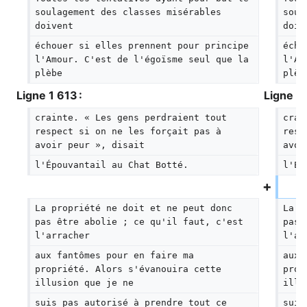
soulagement des classes misérables 
soul
doivent
doiv
échouer si elles prennent pour principe 
écho
l'Amour. C'est de l'égoïsme seul que la 
l'Am
plèbe
plèb
Ligne 1 613 :
Ligne 1 
crainte. « Les gens perdraient tout 
crai
respect si on ne les forçait pas à 
resp
avoir peur », disait
avoi
l'Épouvantail au Chat Botté.
l'Ép
La propriété ne doit et ne peut donc 
La p
pas être abolie ; ce qu'il faut, c'est 
pas 
l'arracher
l'ar
aux fantômes pour en faire ma 
aux 
propriété. Alors s'évanouira cette 
prop
illusion que je ne
illu
suis pas autorisé à prendre tout ce 
suis