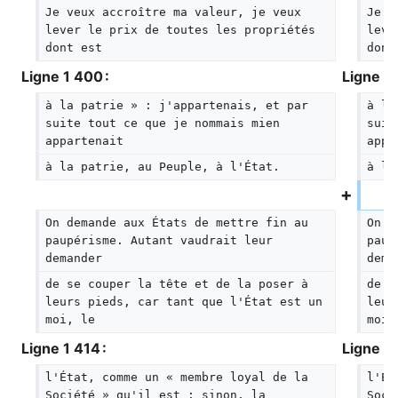
Je veux accroître ma valeur, je veux 
Je v
lever le prix de toutes les propriétés 
leve
dont est
dont
Ligne 1 400 :
Ligne 1 
à la patrie » : j'appartenais, et par 
à la
suite tout ce que je nommais mien 
suit
appartenait
appa
à la patrie, au Peuple, à l'État.
à la
On demande aux États de mettre fin au 
On d
paupérisme. Autant vaudrait leur 
paup
demander
dema
de se couper la tête et de la poser à 
de s
leurs pieds, car tant que l'État est un 
leur
moi, le
moi,
Ligne 1 414 :
Ligne 1 
l'État, comme un « membre loyal de la 
l'Ét
Société » qu'il est ; sinon, la 
Soci