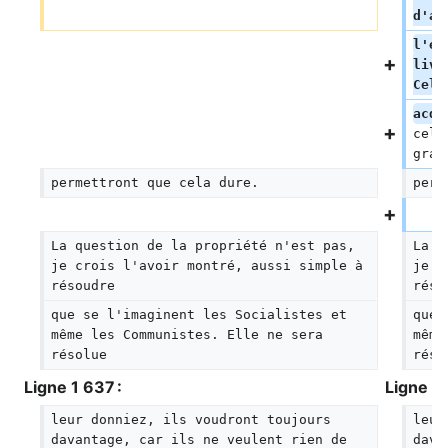
d'ac
l'él
livr
Celu
acqu
cela
grat
permettront que cela dure.
perm
La question de la propriété n'est pas, 
La q
je crois l'avoir montré, aussi simple à 
je c
résoudre
réso
que se l'imaginent les Socialistes et 
que 
même les Communistes. Elle ne sera 
même
résolue
réso
Ligne 1 637 :
Ligne 1 
leur donniez, ils voudront toujours 
leur
davantage, car ils ne veulent rien de 
dava