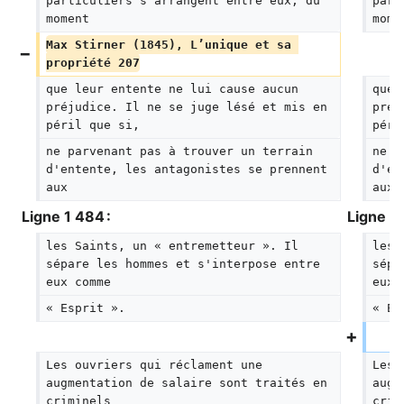
particuliers s'arrangent entre eux, du 
part
moment
mome
Max Stirner (1845), L’unique et sa 
propriété 207
que leur entente ne lui cause aucun 
que 
préjudice. Il ne se juge lésé et mis en 
préj
péril que si,
péri
ne parvenant pas à trouver un terrain 
ne p
d'entente, les antagonistes se prennent 
d'en
aux
aux
Ligne 1 484 :
Ligne 1 
les Saints, un « entremetteur ». Il 
les 
sépare les hommes et s'interpose entre 
sépa
eux comme
eux 
« Esprit ».
« Es
Les ouvriers qui réclament une 
Les 
augmentation de salaire sont traités en 
augm
criminels
crim