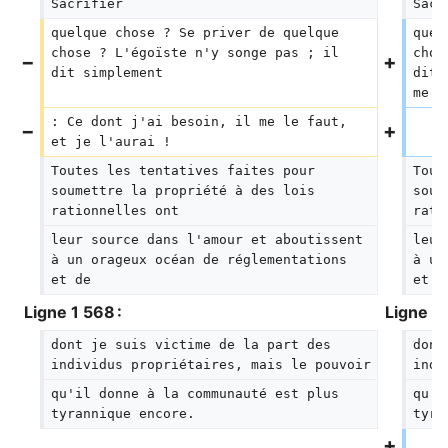
Sacrifier
Sacr
quelque chose ? Se priver de quelque 
quel
chose ? L'égoïste n'y songe pas ; il 
chos
dit simplement
dit 
me l
: Ce dont j'ai besoin, il me le faut, 
et je l'aurai !
Toutes les tentatives faites pour 
Tout
soumettre la propriété à des lois 
soum
rationnelles ont
rati
leur source dans l'amour et aboutissent 
leur
à un orageux océan de réglementations 
à un
et de
et d
Ligne 1 568 :
Ligne 1 
dont je suis victime de la part des 
dont
individus propriétaires, mais le pouvoir
indi
qu'il donne à la communauté est plus 
qu'i
tyrannique encore.
tyra