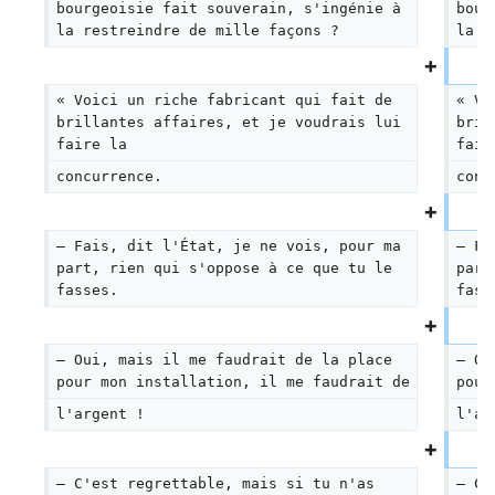
bourgeoisie fait souverain, s'ingénie à 
bour
la restreindre de mille façons ?
la r
« Voici un riche fabricant qui fait de 
« Vo
brillantes affaires, et je voudrais lui 
bril
faire la
fair
concurrence.
conc
— Fais, dit l'État, je ne vois, pour ma 
— Fa
part, rien qui s'oppose à ce que tu le 
part
fasses.
fass
— Oui, mais il me faudrait de la place 
— Ou
pour mon installation, il me faudrait de
pour
l'argent !
l'ar
— C'est regrettable, mais si tu n'as 
— C'