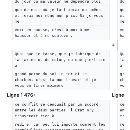
du jour où ma valeur ne dépendra plus
du j
que de moi, où je la fixerai moi-même 
que 
et ferai moi-même mon prix. Si je veux 
et f
me
me
voir en hausse, c'est à moi à me 
voir
hausser et à me soulever.
haus
Quoi que je fasse, que je fabrique de 
Quoi
la farine ou du coton, ou que j'extraie 
la f
à
à
grand-peine du sol le fer et le 
gran
charbon, c'est là mon travail et je 
char
veux en tirer moimême
veux
Ligne 1 476 :
Ligne 1 
ce conflit se dénouait par un accord 
ce c
entre les deux parties, l'État n'y 
entr
trouverait rien à
trou
redire, car peu lui importe comment les 
redi