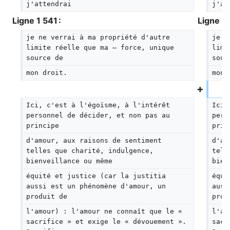
j'attendrai
j'at
Ligne 1 541 :
Ligne 1 
je ne verrai à ma propriété d'autre 
je n
limite réelle que ma — force, unique 
limi
source de
sour
mon droit.
mon 
Ici, c'est à l'égoïsme, à l'intérêt 
Ici,
personnel de décider, et non pas au 
pers
principe
prin
d'amour, aux raisons de sentiment 
d'am
telles que charité, indulgence, 
tell
bienveillance ou même
bien
équité et justice (car la justitia 
équi
aussi est un phénomène d'amour, un 
auss
produit de
prod
l'amour) : l'amour ne connaît que le « 
l'am
sacrifice » et exige le « dévouement ». 
sacr