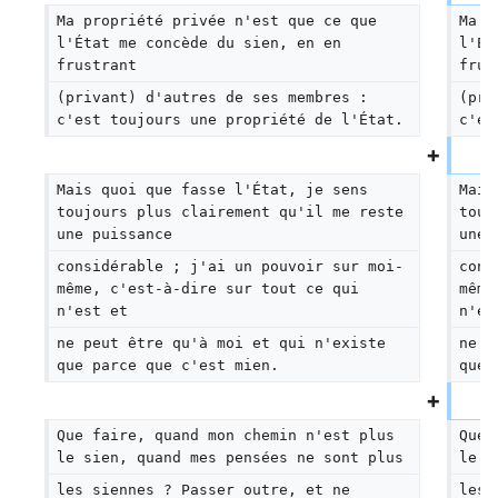
Ma propriété privée n'est que ce que 
Ma p
l'État me concède du sien, en en 
l'Ét
frustrant
frus
(privant) d'autres de ses membres : 
(pri
c'est toujours une propriété de l'État.
c'es
Mais quoi que fasse l'État, je sens 
Mais
toujours plus clairement qu'il me reste 
touj
une puissance
une 
considérable ; j'ai un pouvoir sur moi-
cons
même, c'est-à-dire sur tout ce qui 
même
n'est et
n'es
ne peut être qu'à moi et qui n'existe 
ne p
que parce que c'est mien.
que 
Que faire, quand mon chemin n'est plus 
Que 
le sien, quand mes pensées ne sont plus
le s
les siennes ? Passer outre, et ne 
les 