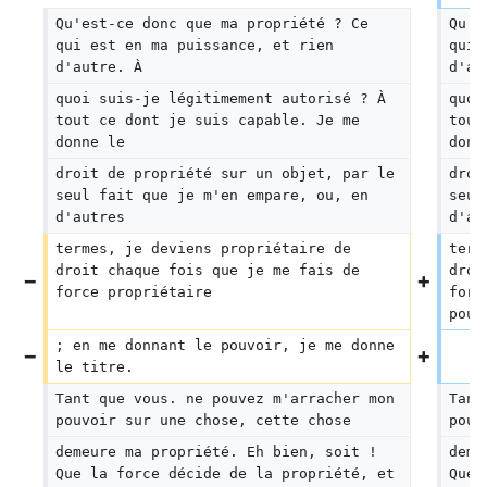
Qu'est-ce donc que ma propriété ? Ce 
Qu'e
qui est en ma puissance, et rien 
qui 
d'autre. À
d'au
quoi suis-je légitimement autorisé ? À 
quoi
tout ce dont je suis capable. Je me 
tout
donne le
donn
droit de propriété sur un objet, par le 
droi
seul fait que je m'en empare, ou, en 
seul
d'autres
d'au
termes, je deviens propriétaire de 
term
droit chaque fois que je me fais de 
droi
force propriétaire
forc
pouv
; en me donnant le pouvoir, je me donne 
le titre.
Tant que vous. ne pouvez m'arracher mon 
Tant
pouvoir sur une chose, cette chose
pouv
demeure ma propriété. Eh bien, soit ! 
deme
Que la force décide de la propriété, et 
Que 