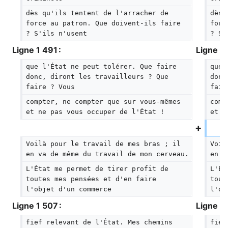
dès qu'ils tentent de l'arracher de 
dès 
force au patron. Que doivent-ils faire 
forc
? S'ils n'usent
? S'
Ligne 1 491 :
Ligne 1 
que l'État ne peut tolérer. Que faire 
que 
donc, diront les travailleurs ? Que 
donc
faire ? Vous
fair
compter, ne compter que sur vous-mêmes 
comp
et ne pas vous occuper de l'État !
et n
Voilà pour le travail de mes bras ; il 
Voil
en va de même du travail de mon cerveau.
en v
L'État me permet de tirer profit de 
L'Ét
toutes mes pensées et d'en faire 
tout
l'objet d'un commerce
l'ob
Ligne 1 507 :
Ligne 1 
fief relevant de l'État. Mes chemins 
fief