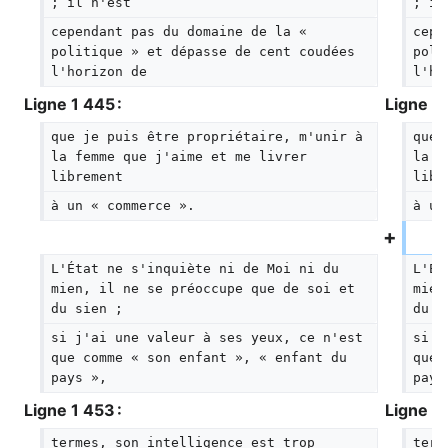
; il n'est
; il
cependant pas du domaine de la « 
cepe
politique » et dépasse de cent coudées 
poli
l'horizon de
l'ho
Ligne 1 445 :
Ligne 1 
que je puis être propriétaire, m'unir à 
que 
la femme que j'aime et me livrer 
la f
librement
libr
à un « commerce ».
à un
L'État ne s'inquiète ni de Moi ni du 
L'Ét
mien, il ne se préoccupe que de soi et 
mien
du sien ;
du s
si j'ai une valeur à ses yeux, ce n'est 
si j
que comme « son enfant », « enfant du 
que 
pays »,
pays
Ligne 1 453 :
Ligne 1 
termes, son intelligence est trop 
term