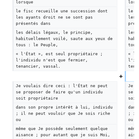
lorsque
lors
le fisc recueille une succession dont 
le f
les ayants droit ne se sont pas 
les 
présentés dans
prés
les délais légaux, le principe, 
les 
habituellement voilé, saute aux yeux de 
habi
tous : le Peuple,
tous
« l'État », est seul propriétaire ; 
« l'
l'individu n'est que fermier, 
l'in
tenancier, vassal.
tena
Je voulais dire ceci : l'État ne peut 
Je v
se proposer de faire qu'un individu 
se p
soit propriétaire
soit
dans son propre intérêt à lui, individu 
dans
; il ne peut vouloir que Je sois riche 
; il
ou
ou
même que Je possède seulement quelque 
même
aisance ; pour autant que je suis Moi, 
aisa