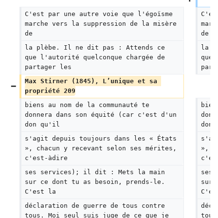
C'est par une autre voie que l'égoïsme 
C'es
marche vers la suppression de la misère 
marc
de
de
la plèbe. Il ne dit pas : Attends ce 
la p
que l'autorité quelconque chargée de 
que 
partager les
part
Max Stirner (1845), L’unique et sa 
propriété 209
biens au nom de la communauté te 
bien
donnera dans son équité (car c'est d'un 
donn
don qu'il
don 
s'agit depuis toujours dans les « États 
s'ag
», chacun y recevant selon ses mérites, 
», c
c'est-àdire
c'es
ses services); il dit : Mets la main 
ses 
sur ce dont tu as besoin, prends-le. 
sur 
C'est la
C'es
déclaration de guerre de tous contre 
décl
tous. Moi seul suis juge de ce que je 
tous