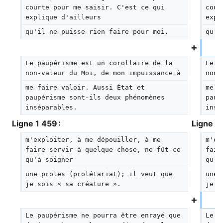
courte pour me saisir. C'est ce qui 
cour
explique d'ailleurs
expl
qu'il ne puisse rien faire pour moi.
qu'i
Le paupérisme est un corollaire de la 
Le p
non-valeur du Moi, de mon impuissance à
non-
me faire valoir. Aussi État et 
me f
paupérisme sont-ils deux phénomènes 
paup
inséparables.
insé
Ligne 1 459 :
Ligne 1 
m'exploiter, à me dépouiller, à me 
m'ex
faire servir à quelque chose, ne fût-ce 
fair
qu'à soigner
qu'à
une proles (prolétariat); il veut que 
une 
je sois « sa créature ».
je s
Le paupérisme ne pourra être enrayé que 
Le p