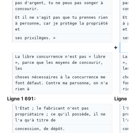
pas d'argent, tu ne peux pas songer à 
pas 
concourir.
conc
Et il ne s'agit pas que tu prennes rien 
Et i
à personne, car je protège la propriété 
à pe
et
et
ses privilèges. »
ses 
La libre concurrence n'est pas « libre 
La l
», parce que les moyens de concourir, 
», p
les
les
choses nécessaires à la concurrence me 
chos
font défaut. Contre ma personne, on n'a 
font
rien à
rien
Ligne 1 691 :
Ligne 1 
l'État ; le fabricant n'est pas 
l'Ét
propriétaire ; ce qu'il possède, il ne 
prop
l'a qu'à titre de
l'a 
concession, de dépôt.
conc