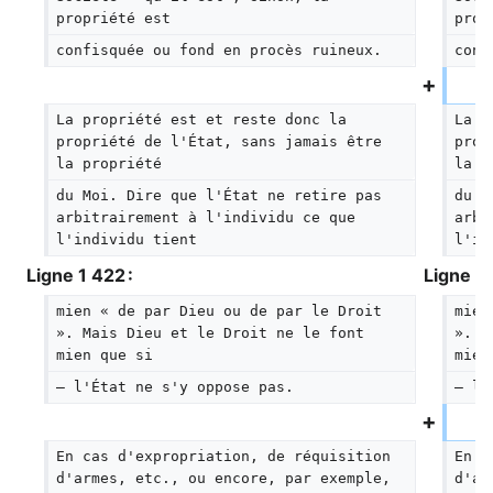
propriété est
prop
confisquée ou fond en procès ruineux.
conf
La propriété est et reste donc la 
La p
propriété de l'État, sans jamais être 
prop
la propriété
la p
du Moi. Dire que l'État ne retire pas 
du M
arbitrairement à l'individu ce que 
arbi
l'individu tient
l'in
Ligne 1 422 :
Ligne 1 
mien « de par Dieu ou de par le Droit 
mien
». Mais Dieu et le Droit ne le font 
». M
mien que si
mien
— l'État ne s'y oppose pas.
— l'
En cas d'expropriation, de réquisition 
En c
d'armes, etc., ou encore, par exemple, 
d'ar