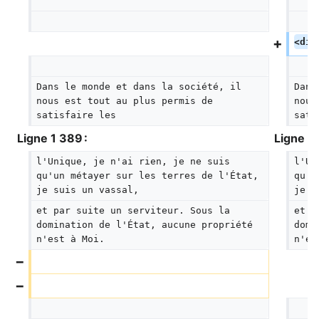
<div
Dans le monde et dans la société, il 
Dans
nous est tout au plus permis de 
nous
satisfaire les
sati
Ligne 1 389 :
Ligne 1 
l'Unique, je n'ai rien, je ne suis 
l'Un
qu'un métayer sur les terres de l'État, 
qu'u
je suis un vassal,
je s
et par suite un serviteur. Sous la 
et p
domination de l'État, aucune propriété 
domi
n'est à Moi.
n'es