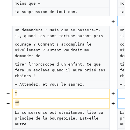
moins que —
moin
la suppression de tout don.
la s
On demandera : Mais que se passera-t-
On d
il, quand les sans-fortune auront pris
il, 
courage ? Comment s'accomplira le 
cour
nivellement ? Autant vaudrait me 
nive
demander de
dema
tirer l'horoscope d'un enfant. Ce que 
tire
fera un esclave quand il aura brisé ses 
fera
chaînes ?
chaî
— Attendez, et vous le saurez.
— At
*
**
La concurrence est étroitement liée au 
La c
principe de la bourgeoisie. Est-elle 
prin
autre
autr