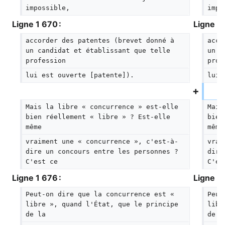
impossible,
impo
Ligne 1 670 :
Ligne 1 
accorder des patentes (brevet donné à 
acco
un candidat et établissant que telle 
un c
profession
prof
lui est ouverte [patente]).
lui 
Mais la libre « concurrence » est-elle 
Mais
bien réellement « libre » ? Est-elle 
bien
même
même
vraiment une « concurrence », c'est-à-
vrai
dire un concours entre les personnes ? 
dire
C'est ce
C'es
Ligne 1 676 :
Ligne 1 
Peut-on dire que la concurrence est « 
Peut
libre », quand l'État, que le principe 
libr
de la
de l