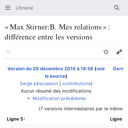
Librairal
Ouvrir le menu principal
Reche
« Max Stirner:B. Mes relations » :
différence entre les versions
Langue
Suivre
Modifier
Version du 29 décembre 2010 à 19:58
(
voir
Derniè
la source
)
Serge
(
discussion
|
contributions
)
S
Aucun résumé des modifications
A
← Modification précédente
(7 versions intermédiaires par le même ut
Ligne 5 :
Ligne 5 