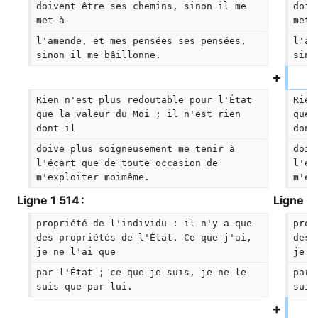
doivent être ses chemins, sinon il me 
doiv
met à
met 
l'amende, et mes pensées ses pensées, 
l'am
sinon il me bâillonne.
sino
Rien n'est plus redoutable pour l'État 
Rien
que la valeur du Moi ; il n'est rien 
que 
dont il
dont
doive plus soigneusement me tenir à 
doiv
l'écart que de toute occasion de 
l'éc
m'exploiter moimême.
m'ex
Ligne 1 514 :
Ligne 1 
propriété de l'individu : il n'y a que 
prop
des propriétés de l'État. Ce que j'ai, 
des 
je ne l'ai que
je n
par l'État ; ce que je suis, je ne le 
par 
suis que par lui.
suis