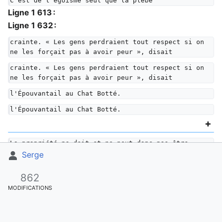
C'est de l'égoïsme seul que la plèbe
Ligne 1 613 :
Ligne 1 632 :
crainte. « Les gens perdraient tout respect si on 
ne les forçait pas à avoir peur », disait
crainte. « Les gens perdraient tout respect si on 
ne les forçait pas à avoir peur », disait
l'Épouvantail au Chat Botté.
l'Épouvantail au Chat Botté.
La propriété ne doit et ne peut donc pas être 
abolie ; ce qu'il faut, c'est l'arracher
Serge
La propriété ne doit et ne peut donc pas être 
862
abolie ; ce qu'il faut, c'est l'arracher
MODIFICATIONS
aux fantômes pour en faire ma propriété. Alors 
s'évanouira cette illusion que je ne
aux fantômes pour en faire ma propriété. Alors 