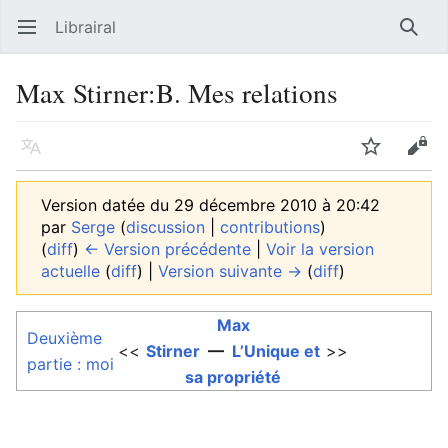
Librairal
Ouvrir le menu principal
Reche
Max Stirner:B. Mes relations
Langue
Suivre
Modifier
Version datée du 29 décembre 2010 à 20:42
par
Serge
(
discussion
|
contributions
)
(
diff
)
← Version précédente
|
Voir la version
actuelle
(
diff
) |
Version suivante →
(
diff
)
Max
Deuxième
<<
Stirner
—
L’Unique et
>>
partie : moi
sa propriété