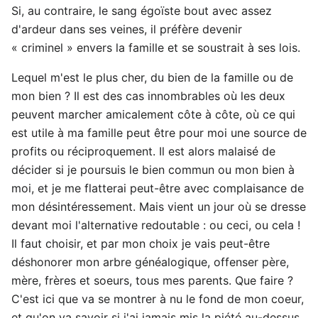
Si, au contraire, le sang égoïste bout avec assez
d'ardeur dans ses veines, il préfère devenir
« criminel » envers la famille et se soustrait à ses lois.
Lequel m'est le plus cher, du bien de la famille ou de
mon bien ? Il est des cas innombrables où les deux
peuvent marcher amicalement côte à côte, où ce qui
est utile à ma famille peut être pour moi une source de
profits ou réciproquement. Il est alors malaisé de
décider si je poursuis le bien commun ou mon bien à
moi, et je me flatterai peut-être avec complaisance de
mon désintéressement. Mais vient un jour où se dresse
devant moi l'alternative redoutable : ou ceci, ou cela !
Il faut choisir, et par mon choix je vais peut-être
déshonorer mon arbre généalogique, offenser père,
mère, frères et soeurs, tous mes parents. Que faire ?
C'est ici que va se montrer à nu le fond de mon coeur,
et qu'on va savoir si j'ai jamais mis la piété au-dessus