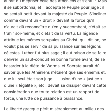
aurait dû mépriser celle des Athéniens et s'enfuir. Mais
il se subordonna, et il accepta le Peuple pour juge : il
se sentait petit devant la majesté du Peuple. S'incliner
comme devant un « droit » devant la force qu'il
n'aurait dû reconnaître qu'en y succombant, c'était se
trahir soi-même, et c'était de la vertu. La légende
attribue les mêmes scrupules au Christ, qui, dit-on, ne
voulut pas se servir de sa puissance sur les légions
célestes. Luther fut plus sage ; il eut raison de se faire
délivrer un sauf-conduit en bonne forme avant, de se
hasarder à la diète de Worms, et Socrate aurait dû
savoir que les Athéniens n'étaient que ses ennemis et.
que lui seul était son juge. L'illusion d'une « justice »,
d'une « légalité », etc., devait se dissiper devant cette
considération que toute relation est un rapport de
force, une lutte de puissance à puissance.
La liberté grecque périt misérablement au milieu des