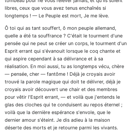
tombeau pour ne vous relever jamais, et qu'ils soient
libres, ceux que vous avez tenus enchaînés si
longtemps ! — Le Peuple est mort, Je me lève.
Ô toi qui as tant souffert, ô mon peuple allemand,
quelle a été ta souffrance ? C'était le tourment d'une
pensée qui ne peut se créer un corps, le tourment d'un
Esprit errant qui s'évanouit lorsque le coq chante et
qui aspire cependant à sa délivrance et à sa
réalisation. En moi aussi, tu as longtemps vécu, chère
— pensée, cher — fantôme ! Déjà je croyais avoir
trouvé la parole magique qui doit te délivrer, déjà je
croyais avoir découvert une chair et des membres
pour vêtir l'Esprit errant, — et voilà que j'entends le
glas des cloches qui te conduisent au repos éternel ;
voilà que la dernière espérance s'envole, que le
dernier amour s'éteint. Je dis adieu à la maison
déserte des morts et je retourne parmi les vivants.