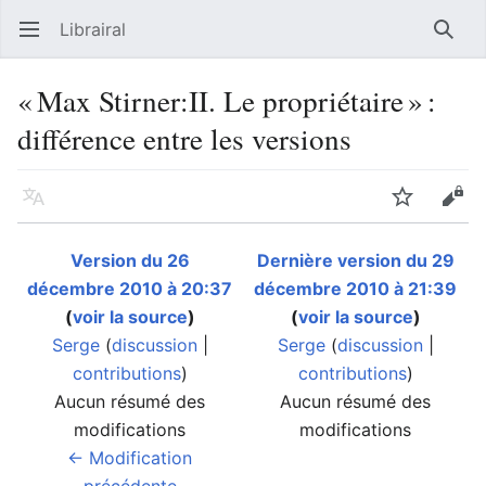
Librairal
Ouvrir le menu principal
Reche
« Max Stirner:II. Le propriétaire » :
différence entre les versions
Langue
Suivre
Modifier
Version du 26
Dernière version du 29
décembre 2010 à 20:37
décembre 2010 à 21:39
(
voir la source
)
(
voir la source
)
Serge
(
discussion
|
Serge
(
discussion
|
contributions
)
contributions
)
Aucun résumé des
Aucun résumé des
modifications
modifications
← Modification