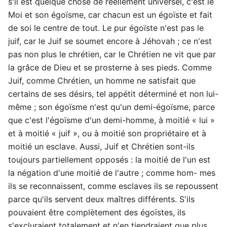
s'il est quelque chose de réellement universel, c'est le
Moi et son égoïsme, car chacun est un égoïste et fait
de soi le centre de tout. Le pur égoïste n'est pas le
juif, car le Juif se soumet encore à Jéhovah ; ce n'est
pas non plus le chrétien, car le Chrétien ne vit que par
la grâce de Dieu et se prosterne à ses pieds. Comme
Juif, comme Chrétien, un homme ne satisfait que
certains de ses désirs, tel appétit déterminé et non lui-
même ; son égoïsme n'est qu'un demi-égoïsme, parce
que c'est l'égoïsme d'un demi-homme, à moitié « lui »
et à moitié « juif », ou à moitié son propriétaire et à
moitié un esclave. Aussi, Juif et Chrétien sont-ils
toujours partiellement opposés : la moitié de l'un est
la négation d'une moitié de l'autre ; comme hom- mes
ils se reconnaissent, comme esclaves ils se repoussent
parce qu'ils servent deux maîtres différents. S'ils
pouvaient être complètement des égoïstes, ils
s'excluraient totalement et n'en tiendraient que plus