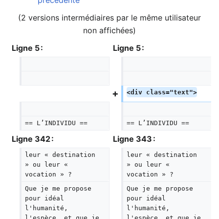
précédente
(2 versions intermédiaires par le même utilisateur
non affichées)
Ligne 5 :
Ligne 5 :
<div class="text">
== L’INDIVIDU ==
== L’INDIVIDU ==
Ligne 342 :
Ligne 343 :
leur « destination 
leur « destination 
» ou leur « 
» ou leur « 
vocation » ?
vocation » ?
Que je me propose 
Que je me propose 
pour idéal 
pour idéal 
l'humanité, 
l'humanité, 
l'espèce, et que je 
l'espèce, et que je 