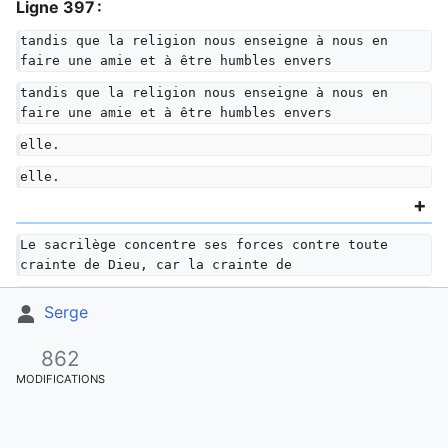
Ligne 397 :
tandis que la religion nous enseigne à nous en 
faire une amie et à être humbles envers
tandis que la religion nous enseigne à nous en 
faire une amie et à être humbles envers
elle.
elle.
Le sacrilège concentre ses forces contre toute 
crainte de Dieu, car la crainte de
Le sacrilège concentre ses forces contre toute 
Serge
crainte de Dieu, car la crainte de
Dieu lui enlèverait tout empire sur ce dont il 
862
laisserait subsister le caractère sacré.
MODIFICATIONS
Dieu lui enlèverait tout empire sur ce dont il 
laisserait subsister le caractère sacré.
Ligne 386 :