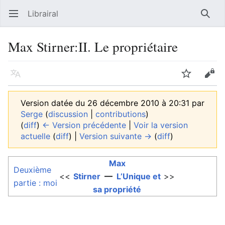
Librairal
Ouvrir le menu principal
Reche
Max Stirner:II. Le propriétaire
Langue
Suivre
Modifier
Version datée du 26 décembre 2010 à 20:31 par
Serge
(
discussion
|
contributions
)
(
diff
)
← Version précédente
|
Voir la version
actuelle
(
diff
) |
Version suivante →
(
diff
)
Max
Deuxième
<<
Stirner
—
L’Unique et
>>
partie : moi
sa propriété