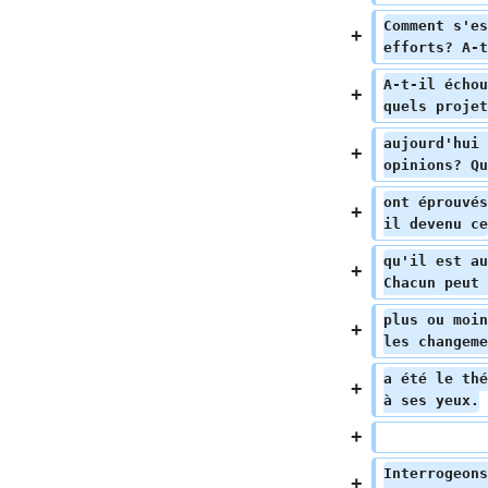
d
Comment s'es
e
efforts? A-t
s
m
A-t-il échou
o
quels projet
d
aujourd'hui 
i
opinions? Qu
f
i
ont éprouvés
il devenu ce
c
a
qu'il est au
t
Chacun peut 
i
plus ou moin
o
les changeme
n
s
a été le thé
à ses yeux.
Interrogeons