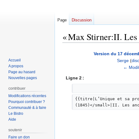
Page
Discussion
« Max Stirner:II. Les 
Aller
Aller
Version du 17 décemb
à
à
Accueil
Serge
(
dis
la
la
A propos
A
← Modif
navigation
recherche
Page au hasard
u
Ligne 2 :
Nouvelles pages
c
u
contribuer
n
Modifications récentes
{{titre|L’Unique et sa pr
r
Pourquoi contribuer ?
(1845)</small>|II. Les an
Communauté & à faire
é
Le Bistro
s
Aide
u
m
soutenir
é
Faire un don