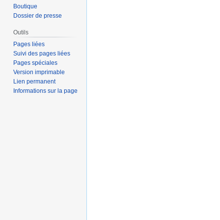
d
Boutique
e
Dossier de presse
s
Outils
m
Pages liées
o
Suivi des pages liées
d
Pages spéciales
i
Version imprimable
f
Lien permanent
Informations sur la page
i
c
a
t
i
o
n
s