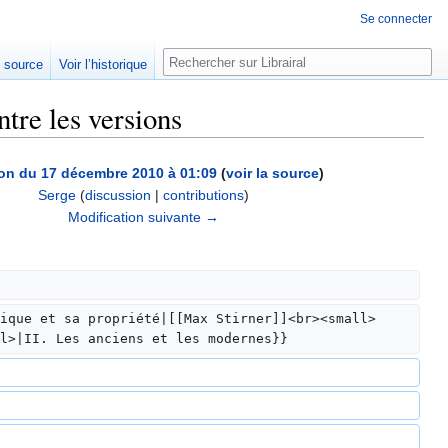
Se connecter
Rechercher
e source
Voir l’historique
ntre les versions
on du 17 décembre 2010 à 01:09
(
voir la source
)
Serge
(
discussion
|
contributions
)
Modification suivante →
ique et sa propriété|[[Max Stirner]]<br><small>
l>|II. Les anciens et les modernes}}