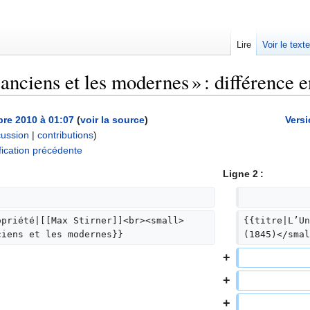
Lire
Voir le text
anciens et les modernes » : différence e
re 2010 à 01:07
(
voir la source
)
Versi
cussion
|
contributions
)
A
ication précédente
u
Ligne 2 :
c
u
n
opriété|[[Max Stirner]]<br><small>
{{titre|L’Un
r
ciens et les modernes}}
(1845)</smal
é
s
u
m
é