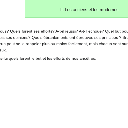
II. Les anciens et les modernes
 Quels furent ses efforts? A-t-il réussi? A-t-il échoué? Quel but pours
s ses opinions? Quels ébranlements ont éprouvés ses principes ? Bref,
Chacun peut se le rappeler plus ou moins facilement, mais chacun sent su
eux.
lui quels furent le but et les efforts de nos ancêtres.