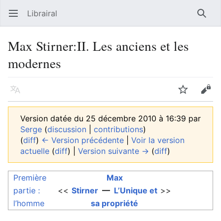
Librairal
Ouvrir le menu principal
Reche
Max Stirner:II. Les anciens et les
modernes
Langue
Suivre
Modifier
Version datée du 25 décembre 2010 à 16:39 par
Serge
(
discussion
|
contributions
)
(
diff
)
← Version précédente
|
Voir la version
actuelle
(
diff
) |
Version suivante →
(
diff
)
Première
Max
partie :
<<
Stirner
—
L’Unique et
>>
l’homme
sa propriété