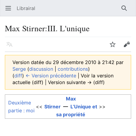
Librairal
Ouvrir le menu principal
Reche
Max Stirner:III. L'unique
Langue
Suivre
Modifier
Version datée du 29 décembre 2010 à 21:42 par
Serge
(
discussion
|
contributions
)
(
diff
)
← Version précédente
| Voir la version
actuelle (diff) | Version suivante → (diff)
Max
Deuxième
<<
Stirner
—
L’Unique et
>>
partie : moi
sa propriété