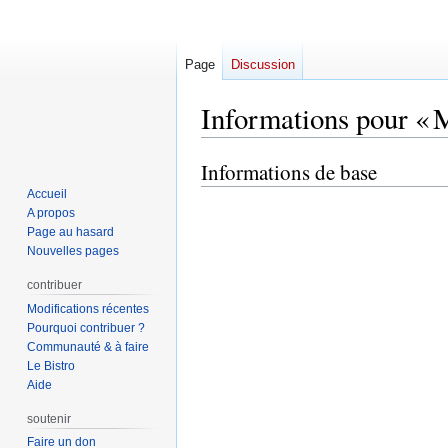
Page
Discussion
Informations pour « M
Informations de base
Aller
Aller
à
à
Accueil
la
la
A propos
Page au hasard
navigation
recherche
Nouvelles pages
contribuer
Modifications récentes
Pourquoi contribuer ?
Communauté & à faire
Le Bistro
Aide
soutenir
Faire un don