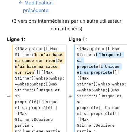
← Modification
précédente
(3 versions intermédiaires par un autre utilisateur
non affichées)
Ligne 1 :
Ligne 1 :
{{Navigateur|[[Max 
{{Navigateur|[[Max 
Stirner:
Je n’ai basé 
Stirner:
L’Unique et 
ma cause sur rien
|
Je 
sa 
n’ai basé ma cause 
propriété
|
L’Unique 
sur rien
]]|[[Max 
et sa propriété
]]|
Stirner]]&nbsp;&nbsp;
[[Max 
—&nbsp;&nbsp;[[Max 
Stirner]]&nbsp;&nbsp;
Stirner:L’Unique et 
—&nbsp;&nbsp;[[Max 
sa 
Stirner:L’Unique et 
propriété|L’Unique 
sa 
et sa propriété]]|
propriété|L’Unique 
[[Max 
et sa propriété]]|
Stirner:Deuxième 
[[Max 
partie : 
Stirner:Deuxième 
moi|Deuxième partie 
partie : 