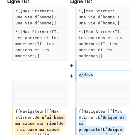
Ligne 16 :
Ligne 18 :
*[[Max Stirner:I. 
*[[Max Stirner:I. 
Une vie d’homme|I. 
Une vie d’homme|I. 
Une vie d’homme]]
Une vie d’homme]]
*[[Max Stirner:II. 
*[[Max Stirner:II. 
Les anciens et les 
Les anciens et les 
modernes|II. Les 
modernes|II. Les 
anciens et les 
anciens et les 
modernes]]
modernes]]
</div>
{{Navigateur|[[Max 
{{Navigateur|[[Max 
Stirner:
Je n’ai basé 
Stirner:
L’Unique et 
ma cause sur rien
|
Je 
sa 
n’ai basé ma cause 
propriété
|
L’Unique 