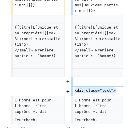
: moi]]}}
moi|Deuxième partie 
: moi]]}}
{{titre|L’Unique et 
{{titre|L’Unique et 
sa propriété|[[Max 
sa propriété|[[Max 
Stirner]]<br><small>
Stirner]]<br><small>
(1845)
(1845)
</small>|Première 
</small>|Première 
partie : l’homme}}
partie : l’homme}}
<div class="text">
L'Homme est pour 
L'Homme est pour 
l'homme l'Être 
l'homme l'Être 
suprême », dit
suprême », dit
Feuerbach.
Feuerbach.