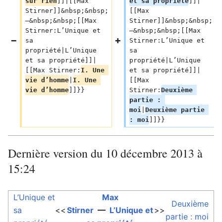
sur rien
]]|[[Max 
et sa propriété
]]|
Stirner]]&nbsp;&nbsp;
[[Max 
—&nbsp;&nbsp;[[Max 
Stirner]]&nbsp;&nbsp;
Stirner:L’Unique et 
—&nbsp;&nbsp;[[Max 
sa 
Stirner:L’Unique et 
propriété|L’Unique 
sa 
et sa propriété]]|
propriété|L’Unique 
[[Max Stirner:
I. Une 
et sa propriété]]|
vie d’homme
|
I. Une 
[[Max 
vie d’homme
]]}}
Stirner:
Deuxième 
partie : 
moi
|
Deuxième partie 
: moi
]]}}
Dernière version du 10 décembre 2013 à
15:24
L’Unique et
Max
Deuxième
sa
<<
Stirner
—
L’Unique et
>>
partie : moi