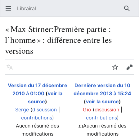
Librairal
Ouvrir le menu principal
Reche
« Max Stirner:Première partie :
l’homme » : différence entre les
versions
Langue
Suivre
Modifier
Version du 17 décembre
Dernière version du 10
2010 à 01:00
(
voir la
décembre 2013 à 15:24
source
)
(
voir la source
)
Serge
(
discussion
|
Gio
(
discussion
|
contributions
)
contributions
)
Aucun résumé des
m
Aucun résumé des
modifications
modifications