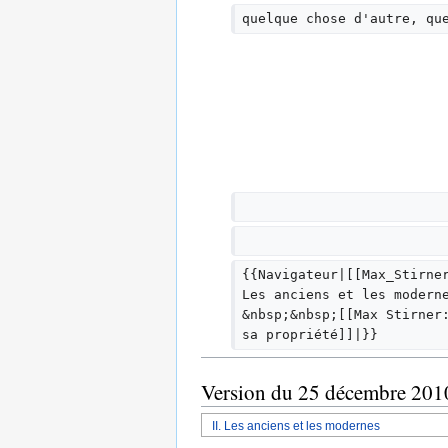
quelque chose d'autre, qu
{{Navigateur|[[Max_Stirne
Les anciens et les modern
&nbsp;&nbsp;[[Max Stirner
sa propriété]]|}}
Version du 25 décembre 201
II. Les anciens et les modernes