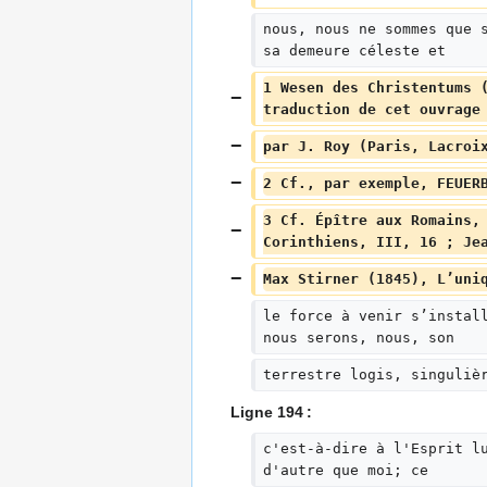
nous, nous ne sommes que 
sa demeure céleste et
1 Wesen des Christentums 
traduction de cet ouvrage
par J. Roy (Paris, Lacroi
2 Cf., par exemple, FEUER
3 Cf. Épître aux Romains,
Corinthiens, III, 16 ; Je
Max Stirner (1845), L’uni
le force à venir s’instal
nous serons, nous, son
terrestre logis, singuliè
Ligne 194 :
c'est-à-dire à l'Esprit l
d'autre que moi; ce