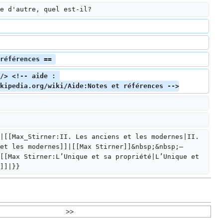
e d'autre, quel est-il?
références == 
/> <!-- aide : 
kipedia.org/wiki/Aide:Notes et références -->
|[[Max_Stirner:II. Les anciens et les modernes|II. 
et les modernes]]|[[Max Stirner]]&nbsp;&nbsp;—
[[Max Stirner:L’Unique et sa propriété|L’Unique et 
]]|}}
>>