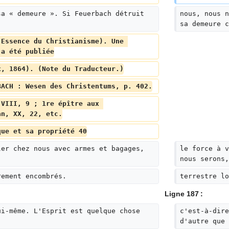
sa « demeure ». Si Feuerbach détruit 
nous, nous n
sa demeure c
(Essence du Christianisme). Une 
 a été publiée
x, 1864). (Note du Traducteur.)
BACH : Wesen des Christentums, p. 402.
 VIII, 9 ; 1re épître aux 
an, XX, 22, etc.
que et sa propriété 40
ler chez nous avec armes et bagages, 
le force à v
nous serons,
rement encombrés.
terrestre lo
Ligne 187 :
ui-même. L'Esprit est quelque chose 
c'est-à-dire
d'autre que 