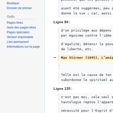
d
Boutique
e
Dossier de presse
aient été suggérées, peu 
donné la vie ; car, aussi
s
Outils
m
Ligne 84 :
Pages liées
o
Suivi des pages liées
d
d'un privilège aux dépens
Pages spéciales
par égoïsme contre l'idée
i
Version imprimable
f
Lien permanent
d'égalité; détenir le pou
Informations sur la page
i
de liberté, etc.
c
Max Stirner (1845), L’uni
a
t
i
o
Telle est la cause de ton
subordonne le spirituel a
n
s
Ligne 135 :
n'est pas moi, cela seul 
tautologie repose l'appar
nécessité pour l'Esprit d