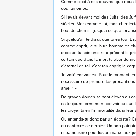
Comme c'est à ses oeuvres que nous le 
des fantômes.
Si j'avais devant moi des Juifs, des Juif
siècles. Mais comme toi, mon cher lect
bout de chemin, jusqu'à ce que toi aus
Si quelqu'un te disait que tu es tout Es
comme esprit, je suis un homme en chair 
quoique tu sois encore à présent le pris
certain que dans la mort tu abandonneras
d'éternel en toi, c'est ton esprit; le
Te voilà convaincu! Pour le moment, en v
nécessaire de prendre tes précautions et
âme ? »
De graves doutes se sont élevés au cour
es toujours fermement convaincu que l'Es
les croyants en l'immortalité dans leur
Qu'entends-tu donc par un égoïste? Celui
au contraire ce dernier. Un bon patriote,
ni patriotisme pour les animaux, auxque