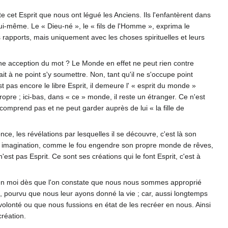
e cet Esprit que nous ont légué les Anciens. Ils l'enfantèrent dans
 lui-même. Le « Dieu-né », le « fils de l'Homme », exprima le
rs rapports, mais uniquement avec les choses spirituelles et leurs
eine acception du mot ? Le Monde en effet ne peut rien contre
ait à ne point s'y soumettre. Non, tant qu'il ne s'occupe point
t pas encore le libre Esprit, il demeure l' « esprit du monde »
ropre ; ici-bas, dans « ce » monde, il reste un étranger. Ce n'est
omprend pas et ne peut garder auprès de lui « la fille de
nce, les révélations par lesquelles il se découvre, c'est là son
n imagination, comme le fou engendre son propre monde de rêves,
n'est pas Esprit. Ce sont ses créations qui le font Esprit, c'est à
et en moi dès que l'on constate que nous nous sommes approprié
, pourvu que nous leur ayons donné la vie ; car, aussi longtemps
olonté ou que nous fussions en état de les recréer en nous. Ainsi
création.