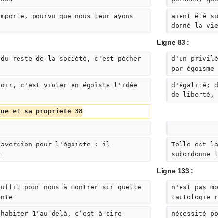
d
e
importe, pourvu que nous leur ayons 
aient été su
donné la vie
s
m
Ligne 83 :
o
d
 du reste de la société, c'est pécher 
d'un privilè
par égoïsme 
i
f
voir, c'est violer en égoïste l'idée 
d'égalité; d
i
de liberté, 
c
que et sa propriété 38
a
t
i
o
 aversion pour l'égoïste : il 
Telle est la
u
subordonne l
n
s
Ligne 133 :
suffit pour nous à montrer sur quelle 
n'est pas mo
ente
tautologie r
'habiter 1'au-delà, c’est-à-dire 
nécessité po