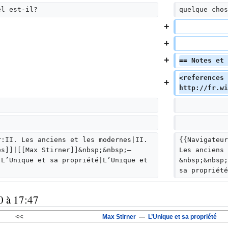
el est-il?
quelque chos
== Notes et 
<references 
http://fr.wi
r:II. Les anciens et les modernes|II. 
{{Navigateur
es]]|[[Max Stirner]]&nbsp;&nbsp;—
Les anciens 
:L’Unique et sa propriété|L’Unique et 
&nbsp;&nbsp;
sa propriété
0 à 17:47
<<
Max Stirner
—
L’Unique et sa propriété