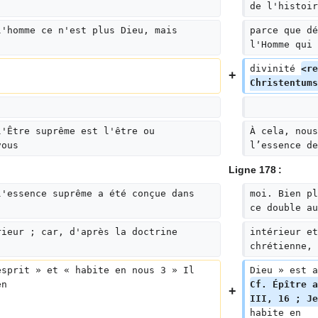
de l'histoir
l'homme ce n'est plus Dieu, mais 
parce que dé
l'Homme qui 
divinité 
<re
Christentums
l'Être suprême est l'être ou 
À cela, nous
vous
l’essence de
Ligne 178 :
l'essence suprême a été conçue dans 
moi. Bien pl
ce double au
rieur ; car, d'après la doctrine 
intérieur et
chrétienne, 
esprit » et « habite en nous 3 » Il 
Dieu » est a
en
Cf. Épître a
III, 16 ; Je
habite en