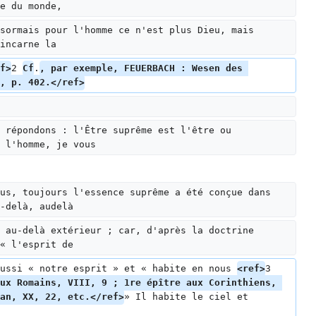
e du monde,
sormais pour l'homme ce n'est plus Dieu, mais 
incarne la
f>
2 
Cf
.
, par exemple, FEUERBACH : Wesen des 
, p. 402.</ref>
 répondons : l'Être suprême est l'être ou 
 l'homme, je vous
us, toujours l'essence suprême a été conçue dans 
-delà, audelà
 au-delà extérieur ; car, d'après la doctrine 
« l'esprit de
ussi « notre esprit » et « habite en nous 
<ref>
3 
ux Romains, VIII, 9 ; 1re épître aux Corinthiens, 
an, XX, 22, etc.</ref>
» Il habite le ciel et 