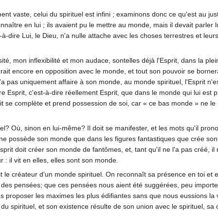
t vaste, celui du spirituel est infini ; examinons donc ce qu'est au just
nnaître en lui ; ils avaient pu le mettre au monde, mais il devait parler
-à-dire Lui, le Dieu, n'a nulle attache avec les choses terrestres et leu
té, mon inflexibilité et mon audace, sontelles déjà l'Esprit, dans la pl
it serait encore en opposition avec le monde, et tout son pouvoir se borner
’a pas uniquement affaire à son monde, au monde spirituel, l'Esprit n'es
e Esprit, c'est-à-dire réellement Esprit, que dans le monde qui lui est p
it se complète et prend possession de soi, car « ce bas monde » ne le c
el? Où, sinon en lui-même? Il doit se manifester, et les mots qu'il prono
 ne possède son monde que dans les figures fantastiques que crée so
'esprit doit créer son monde de fantômes, et, tant qu'il ne l'a pas créé, il 
r : il vit en elles, elles sont son monde.
est le créateur d'un monde spirituel. On reconnaît sa présence en toi 
re des pensées; que ces pensées nous aient été suggérées, peu importe
s proposer les maximes les plus édifiantes sans que nous eussions la v
e du spirituel, et son existence résulte de son union avec le spirituel, sa 