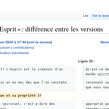
Lire
Voir le text
Esprit » : différence entre les versions
re 2010 à 17:44
(
voir la source
)
Versi
cussion
|
contributions
)
A
ication précédente
u
Ligne 33 :
c
u
it? L'Esprit est le créateur d'un 
Qu'est-ce do
n
monde spirit
r
toi et en moi dès que l'on constate 
reconnaît sa
é
que nous nou
s
u
que et sa propriété 37
m
e spirituel, c'est-à-dire des 
approprié qu
é
nous
pensées; que