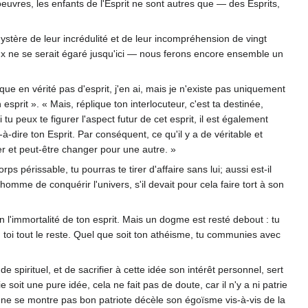
uvres, les enfants de l'Esprit ne sont autres que — des Esprits,
e mystère de leur incrédulité et de leur incompréhension de vingt
eux ne se serait égaré jusqu'ici — nous ferons encore ensemble un
nque en vérité pas d'esprit, j'en ai, mais je n'existe pas uniquement
sprit ». « Mais, réplique ton interlocuteur, c'est ta destinée,
u peux te figurer l'aspect futur de cet esprit, il est également
à-dire ton Esprit. Par conséquent, ce qu'il y a de véritable et
r et peut-être changer pour une autre. »
 périssable, tu pourras te tirer d'affaire sans lui; aussi est-il
homme de conquérir l'univers, s'il devait pour cela faire tort à son
 l'immortalité de ton esprit. Mais un dogme est resté debout : tu
en toi tout le reste. Quel que soit ton athéisme, tu communies avec
spirituel, et de sacrifier à cette idée son intérêt personnel, sert
 soit une pure idée, cela ne fait pas de doute, car il n'y a ni patrie
ui ne se montre pas bon patriote décèle son égoïsme vis-à-vis de la