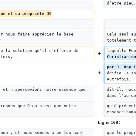
d’être Dieu.
que et sa propriété 39
ur nous faire apprécier la base 
Cela seul au
r
totalement t
ie la solution qu'il s'efforce de 
laquelle Feu
efois,
Christianism
par J. Roy (
édifie la so
Autrefois,
s et n'apercevions notre essence que 
dit-il, nous
dans l'au-de
prenons que Dieu n'est que notre 
qu'à présent
essence huma
Ligne 168 :
omme ; et nous sommes à un tournant 
que le propr