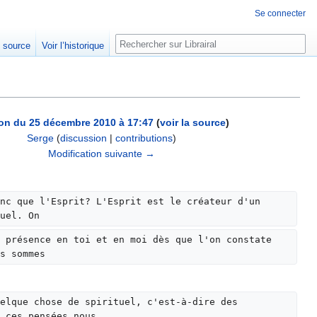
Se connecter
Rechercher
e source
Voir l’historique
on du 25 décembre 2010 à 17:47
(
voir la source
)
Serge
(
discussion
|
contributions
)
Modification suivante →
nc que l'Esprit? L'Esprit est le créateur d'un 
uel. On
 présence en toi et en moi dès que l'on constate 
s sommes
elque chose de spirituel, c'est-à-dire des 
 ces pensées nous