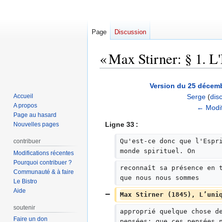
Page
Discussion
« Max Stirner: § 1. L'
Aller
Aller
Version du 25 décemb
à
à
Accueil
Serge
(
dis
la
la
A propos
A
← Modif
navigation
recherche
Page au hasard
u
Ligne 33 :
Nouvelles pages
c
u
Qu'est-ce donc que l'Espr
contribuer
n
monde spirituel. On
Modifications récentes
r
Pourquoi contribuer ?
reconnaît sa présence en 
Communauté & à faire
é
que nous nous sommes
Le Bistro
s
Aide
u
Max Stirner (1845), L’uni
m
soutenir
approprié quelque chose d
é
Faire un don
pensées; que ces pensées 