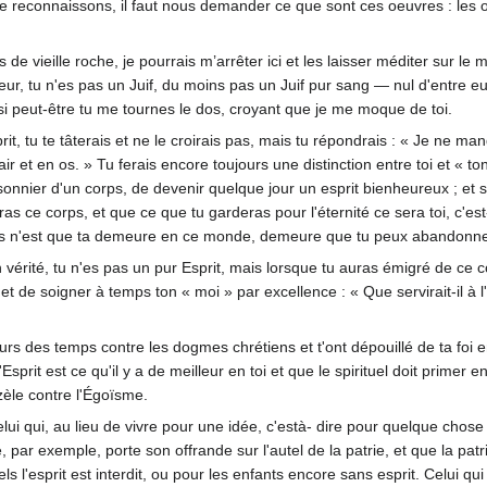
reconnaissons, il faut nous demander ce que sont ces oeuvres : les oe
s de vieille roche, je pourrais m’arrêter ici et les laisser méditer sur l
eur, tu n'es pas un Juif, du moins pas un Juif pur sang — nul d'entre 
si peut-être tu me tournes le dos, croyant que je me moque de toi.
prit, tu te tâterais et ne le croirais pas, mais tu répondrais : « Je ne ma
et en os. » Tu ferais encore toujours une distinction entre toi et « ton e
onnier d'un corps, de devenir quelque jour un esprit bienheureux ; et si t
 ce corps, et que ce que tu garderas pour l'éternité ce sera toi, c'est-
 corps n'est que ta demeure en ce monde, demeure que tu peux abandonne
érité, tu n'es pas un pur Esprit, mais lorsque tu auras émigré de ce corps
 de soigner à temps ton « moi » par excellence : « Que servirait-il à l'
s des temps contre les dogmes chrétiens et t'ont dépouillé de ta foi en
prit est ce qu'il y a de meilleur en toi et que le spirituel doit primer 
 zèle contre l'Égoïsme.
 qui, au lieu de vivre pour une idée, c'està- dire pour quelque chose de 
 par exemple, porte son offrande sur l'autel de la patrie, et que la patrie
ls l'esprit est interdit, ou pour les enfants encore sans esprit. Celui q