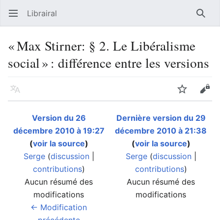
Librairal
Ouvrir le menu principal
Reche
« Max Stirner: § 2. Le Libéralisme
social » : différence entre les versions
Langue
Suivre
Modifier
Version du 26
Dernière version du 29
décembre 2010 à 19:27
décembre 2010 à 21:38
(
voir la source
)
(
voir la source
)
Serge
(
discussion
|
Serge
(
discussion
|
contributions
)
contributions
)
Aucun résumé des
Aucun résumé des
modifications
modifications
← Modification