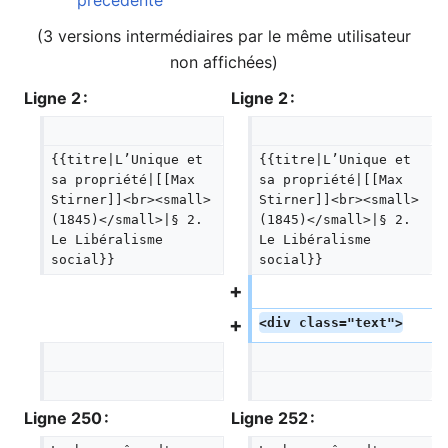
précédente
(3 versions intermédiaires par le même utilisateur
non affichées)
Ligne 2 :
Ligne 2 :
{{titre|L’Unique et 
{{titre|L’Unique et 
sa propriété|[[Max 
sa propriété|[[Max 
Stirner]]<br><small>
Stirner]]<br><small>
(1845)</small>|§ 2. 
(1845)</small>|§ 2. 
Le Libéralisme 
Le Libéralisme 
social}}
social}}
<div class="text">
Ligne 250 :
Ligne 252 :