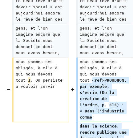
Le beau rêve d'un « 
Le beau rêve d'un « 
devoir social » est 
devoir social » est 
aujourd'hui encore 
aujourd'hui encore 
le rêve de bien des
le rêve de bien des
gens, et l'on 
gens, et l'on 
imagine encore que 
imagine encore que 
la Société nous 
la Société nous 
donnant ce dont 
donnant ce dont 
nous avons besoin,
nous avons besoin,
nous sommes ses 
nous sommes ses 
obligés, à elle à 
obligés, à elle à 
qui nous devons 
qui nous devons 
tout 
1
. On persiste 
tout 
<ref>PROUDHON, 
à vouloir servir
par exemple, 
s'écrie (De la 
création de 
l'ordre, p
. 
414) : 
« Dans l'industrie 
comme
dans la science, 
rendre publique une 