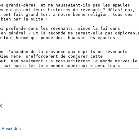
)
e
)
es Possédés
.