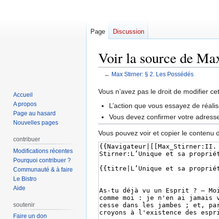
Page
Discussion
Voir la source de Max
←
Max Stirner: § 2. Les Possédés
Aller
Aller
Vous n’avez pas le droit de modifier ce
Accueil
à
à
A propos
L’action que vous essayez de réalis
la
la
Page au hasard
Vous devez confirmer votre adresse 
navigation
recherche
Nouvelles pages
Vous pouvez voir et copier le contenu 
contribuer
Modifications récentes
Pourquoi contribuer ?
Communauté & à faire
Le Bistro
Aide
soutenir
Faire un don