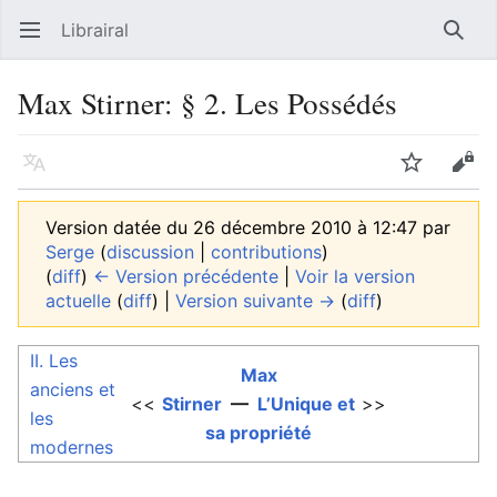
Librairal
Ouvrir le menu principal
Reche
Max Stirner: § 2. Les Possédés
Langue
Suivre
Modifier
Version datée du 26 décembre 2010 à 12:47 par
Serge
(
discussion
|
contributions
)
(
diff
)
← Version précédente
|
Voir la version
actuelle
(
diff
) |
Version suivante →
(
diff
)
II. Les
Max
anciens et
<<
Stirner
—
L’Unique et
>>
les
sa propriété
modernes