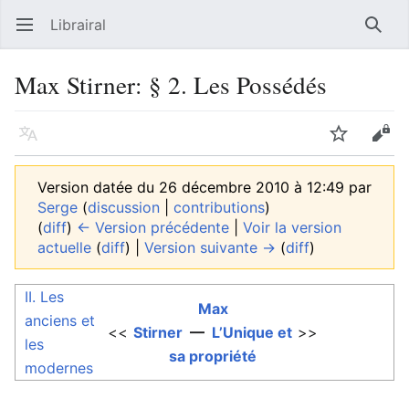
Librairal
Ouvrir le menu principal
Reche
Max Stirner: § 2. Les Possédés
Langue
Suivre
Modifier
Version datée du 26 décembre 2010 à 12:49 par
Serge
(
discussion
|
contributions
)
(
diff
)
← Version précédente
|
Voir la version
actuelle
(
diff
) |
Version suivante →
(
diff
)
II. Les
Max
anciens et
<<
Stirner
—
L’Unique et
>>
les
sa propriété
modernes