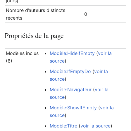
jours)
Nombre d’auteurs distincts
0
récents
Propriétés de la page
Modèles inclus
Modèle:HideIfEmpty
(
voir la
(6)
source
)
Modèle:IfEmptyDo
(
voir la
source
)
Modèle:Navigateur
(
voir la
source
)
Modèle:ShowIfEmpty
(
voir la
source
)
Modèle:Titre
(
voir la source
)