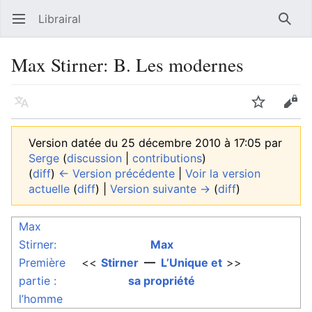
Librairal
Ouvrir le menu principal
Reche
Max Stirner: B. Les modernes
Langue
Suivre
Modifier
Version datée du 25 décembre 2010 à 17:05 par
Serge
(
discussion
|
contributions
)
(
diff
)
← Version précédente
|
Voir la version
actuelle
(
diff
) |
Version suivante →
(
diff
)
Max
Stirner:
Max
Première
<<
Stirner
—
L’Unique et
>>
partie :
sa propriété
l’homme