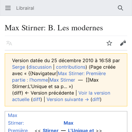
Librairal
Ouvrir le menu principal
Reche
Max Stirner: B. Les modernes
Langue
Suivre
Modifier
Version datée du 25 décembre 2010 à 16:58 par
Serge
(
discussion
|
contributions
)
(Page créée
avec « {{Navigateur|
Max Stirner: Première
partie : l’homme
|
Max Stirner
— [[Max
Stirner:L’Unique et sa p... »)
(diff) ← Version précédente |
Voir la version
actuelle
(
diff
) |
Version suivante →
(
diff
)
Max
Stirner:
Max
Première
<<
Stirner
—
L’Unique et
>>