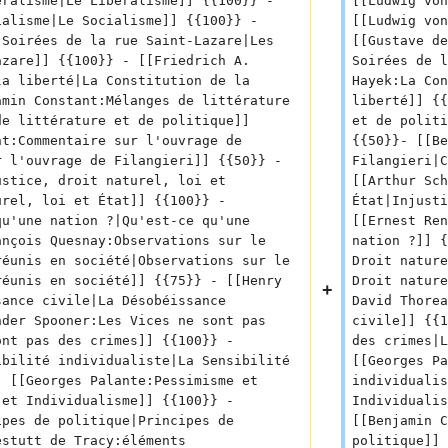
éralisme|Le Libéralisme]] {{100}} - 
[[Ludwig von
ialisme|Le Socialisme]] {{100}} - 
[[Ludwig von
 Soirées de la rue Saint-Lazare|Les 
[[Gustave de
azare]] {{100}} - [[Friedrich A. 
Soirées de l
la liberté|La Constitution de la 
Hayek:La Con
amin Constant:Mélanges de littérature 
liberté]] {{
de littérature et de politique]] 
et de politi
nt:Commentaire sur l'ouvrage de 
{{50}}- [[Be
r l'ouvrage de Filangieri]] {{50}} - 
Filangieri|C
ustice, droit naturel, loi et 
[[Arthur Sch
urel, loi et État]] {{100}} - 
État|Injusti
qu'une nation ?|Qu'est-ce qu'une 
[[Ernest Ren
ançois Quesnay:Observations sur le 
nation ?]] {
réunis en société|Observations sur le 
Droit nature
réunis en société]] {{75}} - [[Henry 
Droit nature
sance civile|La Désobéissance 
David Thorea
nder Spooner:Les Vices ne sont pas 
civile]] {{1
ont pas des crimes]] {{100}} - 
des crimes|L
ibilité individualiste|La Sensibilité 
[[Georges Pa
- [[Georges Palante:Pessimisme et 
individualis
 et Individualisme]] {{100}} - 
Individualis
ipes de politique|Principes de 
[[Benjamin C
estutt de Tracy:éléments 
politique]] 