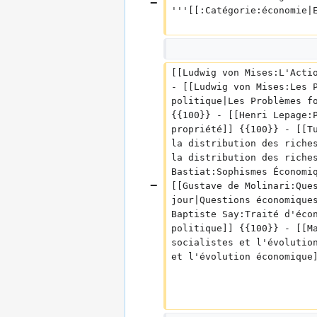
'''[[:Catégorie:économie|
[[Ludwig von Mises:L'Acti
- [[Ludwig von Mises:Les 
politique|Les Problèmes f
{{100}} - [[Henri Lepage:
propriété]] {{100}} - [[T
la distribution des riche
la distribution des riche
Bastiat:Sophismes Économi
[[Gustave de Molinari:Que
jour|Questions économique
Baptiste Say:Traité d'éco
politique]] {{100}} - [[M
socialistes et l'évolutio
et l'évolution économique