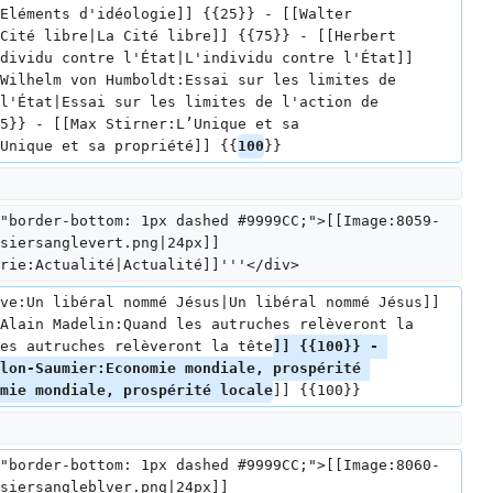
Eléments d'idéologie]] {{25}} - [[Walter 
Cité libre|La Cité libre]] {{75}} - [[Herbert 
dividu contre l'État|L'individu contre l'État]] 
Wilhelm von Humboldt:Essai sur les limites de 
l'État|Essai sur les limites de l'action de 
5}} - [[Max Stirner:L’Unique et sa 
Unique et sa propriété]] {{
100
}}
"border-bottom: 1px dashed #9999CC;">[[Image:8059-
siersanglevert.png|24px]] 
rie:Actualité|Actualité]]'''</div>
ve:Un libéral nommé Jésus|Un libéral nommé Jésus]] 
Alain Madelin:Quand les autruches relèveront la 
es autruches relèveront la tête
]] {{100}} - 
lon-Saumier:Economie mondiale, prospérité 
mie mondiale, prospérité locale
]] {{100}}
"border-bottom: 1px dashed #9999CC;">[[Image:8060-
siersangleblver.png|24px]] 