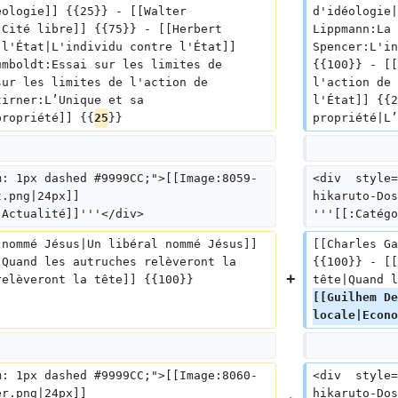
éologie]] {{25}} - [[Walter 
d'idéologie|
 Cité libre]] {{75}} - [[Herbert 
Lippmann:La 
 l'État|L'individu contre l'État]] 
Spencer:L'in
umboldt:Essai sur les limites de 
{{100}} - [[
sur les limites de l'action de 
l'action de 
tirner:L’Unique et sa 
l'État]] {{2
propriété]] {{
25
}}
propriété|L’
m: 1px dashed #9999CC;">[[Image:8059-
<div  style=
t.png|24px]] 
hikaruto-Dos
|Actualité]]'''</div>
'''[[:Catégo
 nommé Jésus|Un libéral nommé Jésus]] 
[[Charles Ga
:Quand les autruches relèveront la 
{{100}} - [[
relèveront la tête]] {{100}}
tête|Quand l
[[Guilhem De
locale|Econo
m: 1px dashed #9999CC;">[[Image:8060-
<div  style=
er.png|24px]] 
hikaruto-Dos