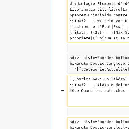
d'idéologie|Eléments d'id
Lippmann:La Cité libre|La
Spencer:L'individu contre
{{100}} - [[Wilhelm von H
l'action de l'État|Essai 
l'État]] {{25}} - [[Max S
propriété|L’Unique et sa 
<div  style="border-botto
hikaruto-Dossiersanglever
'''[[:Catégorie:Actualité
[[Charles Gave:Un libéral
{{100}} - [[Alain Madelin
tête|Quand les autruches 
<div  style="border-botto
hikaruto-Dossiersangleblv