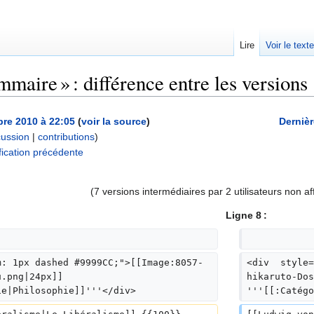
Lire
Voir le text
aire » : différence entre les versions
re 2010 à 22:05
(
voir la source
)
Dernièr
cussion
|
contributions
)
ication précédente
(7 versions intermédiaires par 2 utilisateurs non af
Ligne 8 :
m: 1px dashed #9999CC;">[[Image:8057-
<div  style=
u.png|24px]] 
hikaruto-Dos
ie|Philosophie]]'''</div>
'''[[:Catégo