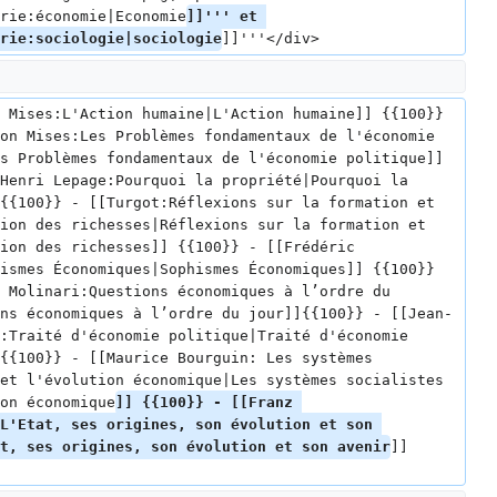
rie:économie|Economie
]]''' et 
rie:sociologie|sociologie
]]'''</div>
 Mises:L'Action humaine|L'Action humaine]] {{100}} 
on Mises:Les Problèmes fondamentaux de l'économie 
s Problèmes fondamentaux de l'économie politique]] 
Henri Lepage:Pourquoi la propriété|Pourquoi la 
{{100}} - [[Turgot:Réflexions sur la formation et 
ion des richesses|Réflexions sur la formation et 
ion des richesses]] {{100}} - [[Frédéric 
ismes Économiques|Sophismes Économiques]] {{100}}
 Molinari:Questions économiques à l’ordre du 
ns économiques à l’ordre du jour]]{{100}} - [[Jean-
:Traité d'économie politique|Traité d'économie 
{{100}} - [[Maurice Bourguin: Les systèmes 
et l'évolution économique|Les systèmes socialistes 
on économique
]] {{100}} - [[Franz 
L'Etat, ses origines, son évolution et son 
t, ses origines, son évolution et son avenir
]] 