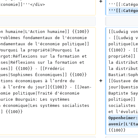
Economie]]'''</div>
'''[[:Catégo
'''[[:Catégo
on humaine|L'Action humaine]] {{100}} 
[[Ludwig von
Problèmes fondamentaux de l'économie 
- [[Ludwig v
ondamentaux de l'économie politique]] 
politique|Le
Pourquoi la propriété|Pourquoi la 
{{100}} - [[
urgot:Réflexions sur la formation et 
propriété]] 
sses|Réflexions sur la formation et 
la distribut
sses]] {{100}} - [[Frédéric 
la distribut
ques|Sophismes Économiques]] {{100}}
Bastiat:Soph
stions économiques à l’ordre du 
[[Gustave de
s à l’ordre du jour]]{{100}} - [[Jean-
jour|Questio
nomie politique|Traité d'économie 
Baptiste Say
aurice Bourguin: Les systèmes 
politique]] 
n économique|Les systèmes socialistes 
socialistes 
]] {{100}}
et l'évoluti
Oppenheimer:
avenir|L'Eta
{{100}}