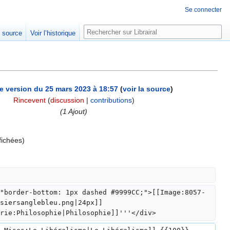
Se connecter
Rechercher
e source
Voir l’historique
e version du 25 mars 2023 à 18:57
(
voir la source
)
Rincevent
(
discussion
|
contributions
)
(1 Ajout)
fichées)
"border-bottom: 1px dashed #9999CC;">[[Image:8057-
siersanglebleu.png|24px]] 
rie:Philosophie|Philosophie]]'''</div>