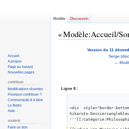
Modèle
Discussion
« Modèle:Accueil/Somm
Aller
Aller
Version du 11 décemb
à
à
Accueil
Serge
(
dis
la
la
A propos
A
← Modif
navigation
recherche
Page au hasard
u
Nouvelles pages
c
u
contribuer
n
Ligne 8 :
Modifications récentes
r
Pourquoi contribuer ?
Communauté & à faire
é
Le Bistro
s
<div  style="border-botto
Aide
u
hikaruto-Dossiersangleble
m
'''[[:Catégorie:Philosoph
soutenir
é
Faire un don