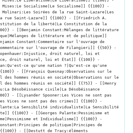
 Mises:Le Libéralisme|Le Libéralisme]] {{100}} - 
 Mises:Le Socialisme|Le Socialisme]] {{100}} - 
 Molinari:Les Soirées de la rue Saint-Lazare|Les 
a rue Saint-Lazare]] {{100}} - [[Friedrich A. 
stitution de la liberté|La Constitution de la 
00}} - [[Benjamin Constant:Mélanges de littérature 
que|Mélanges de littérature et de politique]] 
njamin Constant:Commentaire sur l'ouvrage de 
ommentaire sur l'ouvrage de Filangieri]] {{50}} - 
openhauer:Injustice, droit naturel, loi et 
ce, droit naturel, loi et État]] {{100}} - 
an:Qu'est-ce qu'une nation ?|Qu'est-ce qu'une 
{100}} - [[François Quesnay:Observations sur le 
l des hommes réunis en société|Observations sur le 
l des hommes réunis en société]] {{75}} - [[Henry 
u:La Désobéissance civile|La Désobéissance 
00}} - [[Lysander Spooner:Les Vices ne sont pas 
es Vices ne sont pas des crimes]] {{100}} - 
lante:La Sensibilité individualiste|La Sensibilité 
te]] {{100}} - [[Georges Palante:Pessimisme et 
me|Pessimisme et Individualisme]] {{100}} - 
onstant:Principes de politique|Principes de 
{{100}} - [[Destutt de Tracy:éléments 