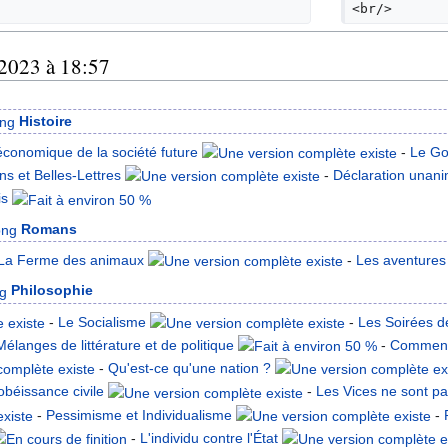
<br/>
 2023 à 18:57
Histoire
 économique de la société future
-
Le Go
ns et Belles-Lettres
-
Déclaration unani
is
Romans
La Ferme des animaux
-
Les aventures
Philosophie
-
Le Socialisme
-
Les Soirées d
Mélanges de littérature et de politique
-
Commenta
-
Qu'est-ce qu'une nation ?
béissance civile
-
Les Vices ne sont p
-
Pessimisme et Individualisme
-
-
L'individu contre l'État