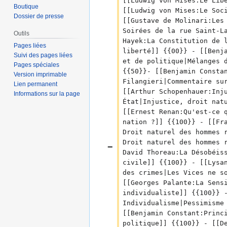
[[Ludwig von Mises:Le Lib
d
Boutique
[[Ludwig von Mises:Le Soc
e
Dossier de presse
[[Gustave de Molinari:Les
s
Soirées de la rue Saint-L
Outils
m
Hayek:La Constitution de 
Pages liées
o
liberté]] {{00}} - [[Benj
Suivi des pages liées
d
et de politique|Mélanges 
Pages spéciales
{{50}}- [[Benjamin Consta
i
Version imprimable
Filangieri|Commentaire su
f
Lien permanent
[[Arthur Schopenhauer:Inj
Informations sur la page
i
État|Injustice, droit nat
c
[[Ernest Renan:Qu'est-ce 
a
nation ?]] {{100}} - [[Fr
t
Droit naturel des hommes 
i
Droit naturel des hommes 
o
David Thoreau:La Désobéis
n
civile]] {{100}} - [[Lysa
s
des crimes|Les Vices ne s
[[Georges Palante:La Sens
individualiste]] {{100}} 
Individualisme|Pessimisme
[[Benjamin Constant:Princ
politique]] {{100}} - [[D