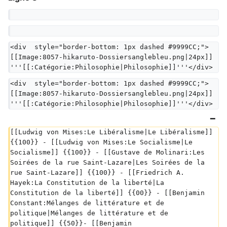
<div  style="border-bottom: 1px dashed #9999CC;">
[[Image:8057-hikaruto-Dossiersanglebleu.png|24px]] 
'''[[:Catégorie:Philosophie|Philosophie]]'''</div>
<div  style="border-bottom: 1px dashed #9999CC;">
[[Image:8057-hikaruto-Dossiersanglebleu.png|24px]] 
'''[[:Catégorie:Philosophie|Philosophie]]'''</div>
[[Ludwig von Mises:Le Libéralisme|Le Libéralisme]] 
{{100}} - [[Ludwig von Mises:Le Socialisme|Le 
Socialisme]] {{100}} - [[Gustave de Molinari:Les 
Soirées de la rue Saint-Lazare|Les Soirées de la 
rue Saint-Lazare]] {{100}} - [[Friedrich A. 
Hayek:La Constitution de la liberté|La 
Constitution de la liberté]] {{00}} - [[Benjamin 
Constant:Mélanges de littérature et de 
politique|Mélanges de littérature et de 
politique]] {{50}}- [[Benjamin 