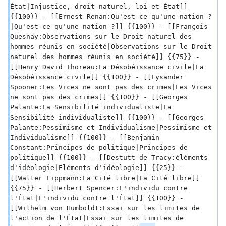
État|Injustice, droit naturel, loi et État]] 
{{100}} - [[Ernest Renan:Qu'est-ce qu'une nation ?
|Qu'est-ce qu'une nation ?]] {{100}} - [[François 
Quesnay:Observations sur le Droit naturel des 
hommes réunis en société|Observations sur le Droit 
naturel des hommes réunis en société]] {{75}} - 
[[Henry David Thoreau:La Désobéissance civile|La 
Désobéissance civile]] {{100}} - [[Lysander 
Spooner:Les Vices ne sont pas des crimes|Les Vices 
ne sont pas des crimes]] {{100}} - [[Georges 
Palante:La Sensibilité individualiste|La 
Sensibilité individualiste]] {{100}} - [[Georges 
Palante:Pessimisme et Individualisme|Pessimisme et 
Individualisme]] {{100}} - [[Benjamin 
Constant:Principes de politique|Principes de 
politique]] {{100}} - [[Destutt de Tracy:éléments 
d'idéologie|Eléments d'idéologie]] {{25}} - 
[[Walter Lippmann:La Cité libre|La Cité libre]] 
{{75}} - [[Herbert Spencer:L'individu contre 
l'État|L'individu contre l'État]] {{100}} - 
[[Wilhelm von Humboldt:Essai sur les limites de 
l'action de l'État|Essai sur les limites de 