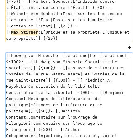
{{75}} - [[Herbert Spencer:L'individu contre 
l'État|L'individu contre l'État]] {{100}} - 
[[Wilhelm von Humboldt:Essai sur les limites de 
l'action de l'État|Essai sur les limites de 
l'action de l'État]] {{25}} - 
[[
Max_Stirner
:L’Unique et sa propriété|L’Unique et 
sa propriété]] {{25}}
[[Ludwig von Mises:Le Libéralisme|Le Libéralisme]] 
{{100}} - [[Ludwig von Mises:Le Socialisme|Le 
Socialisme]] {{100}} - [[Gustave de Molinari:Les 
Soirées de la rue Saint-Lazare|Les Soirées de la 
rue Saint-Lazare]] {{100}} - [[Friedrich A. 
Hayek:La Constitution de la liberté|La 
Constitution de la liberté]] {{00}} - [[Benjamin 
Constant:Mélanges de littérature et de 
politique|Mélanges de littérature et de 
politique]] {{50}}- [[Benjamin 
Constant:Commentaire sur l'ouvrage de 
Filangieri|Commentaire sur l'ouvrage de 
Filangieri]] {{50}} - [[Arthur 
Schopenhauer:Injustice, droit naturel, loi et 