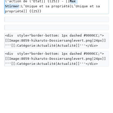
l'action de l'État]] {{25}} - [[
Max 
Stirner
:L’Unique et sa propriété|L’Unique et sa 
propriété]] {{25}}
<div  style="border-bottom: 1px dashed #9999CC;">
[[Image:8059-hikaruto-Dossiersanglevert.png|24px]] 
'''[[:Catégorie:Actualité|Actualité]]'''</div>
<div  style="border-bottom: 1px dashed #9999CC;">
[[Image:8059-hikaruto-Dossiersanglevert.png|24px]] 
'''[[:Catégorie:Actualité|Actualité]]'''</div>