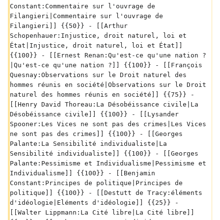
Constant:Commentaire sur l'ouvrage de 
Filangieri|Commentaire sur l'ouvrage de 
Filangieri]] {{50}} - [[Arthur 
Schopenhauer:Injustice, droit naturel, loi et 
État|Injustice, droit naturel, loi et État]] 
{{100}} - [[Ernest Renan:Qu'est-ce qu'une nation ?
|Qu'est-ce qu'une nation ?]] {{100}} - [[François 
Quesnay:Observations sur le Droit naturel des 
hommes réunis en société|Observations sur le Droit 
naturel des hommes réunis en société]] {{75}} - 
[[Henry David Thoreau:La Désobéissance civile|La 
Désobéissance civile]] {{100}} - [[Lysander 
Spooner:Les Vices ne sont pas des crimes|Les Vices 
ne sont pas des crimes]] {{100}} - [[Georges 
Palante:La Sensibilité individualiste|La 
Sensibilité individualiste]] {{100}} - [[Georges 
Palante:Pessimisme et Individualisme|Pessimisme et 
Individualisme]] {{100}} - [[Benjamin 
Constant:Principes de politique|Principes de 
politique]] {{100}} - [[Destutt de Tracy:éléments 
d'idéologie|Eléments d'idéologie]] {{25}} - 
[[Walter Lippmann:La Cité libre|La Cité libre]] 