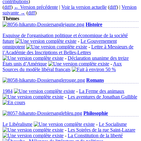
contributions
)
(
diff
)
← Version précédente
|
Voir la version actuelle
(
diff
) |
Version
suivante →
(
diff
)
Thèmes
Histoire
Esquisse de l'organisation politique et économique de la société
future
-
Le Gouvernement
omnipotent
-
Lettre à Messieurs de
l’Académie des Inscriptions et Belles-Lettres
-
Déclaration unanime des treize
États unis d’Amérique
-
Aux
Sources du modèle libéral français
Romans
1984
-
La Ferme des animaux
-
Les aventures de Jonathan Gullible
Philosophie
Le Libéralisme
-
Le Socialisme
-
Les Soirées de la rue Saint-Lazare
-
La Constitution de la liberté