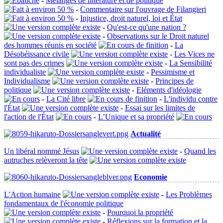
-
Mélanges de littérature et de politique
-
Commentaire sur l'ouvrage de Filangieri
-
Injustice, droit naturel, loi et État
-
Qu'est-ce qu'une nation ?
-
Observations sur le Droit naturel
des hommes réunis en société
-
La
Désobéissance civile
-
Les Vices ne
sont pas des crimes
-
La Sensibilité
individualiste
-
Pessimisme et
Individualisme
-
Principes de
politique
-
Eléments d'idéologie
-
La Cité libre
-
L'individu contre
l'État
-
Essai sur les limites de
l'action de l'État
-
L’Unique et sa propriété
Actualité
Un libéral nommé Jésus
-
Quand les
autruches relèveront la tête
Economie
L'Action humaine
-
Les Problèmes
fondamentaux de l'économie politique
-
Pourquoi la propriété
-
Réflexions sur la formation et la