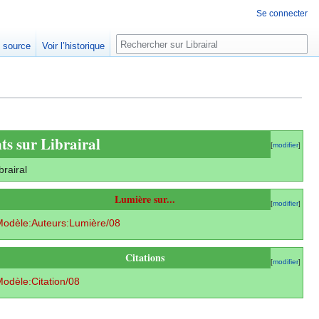
Se connecter
Rechercher
e source
Voir l’historique
ts sur Librairal
[
modifier
]
brairal
Lumière sur...
[
modifier
]
odèle:Auteurs:Lumière/08
Citations
[
modifier
]
odèle:Citation/08