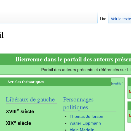
Lire
Voir le text
il
Bienvenue dans le portail des auteurs présen
Portail des auteurs présents et référencés sur Li
Articles thématiques
[
modifier
]
M
Libéraux de gauche
Personnages
politiques
e
XVIII
siècle
M
Thomas Jefferson
e
XIX
siècle
Walter Lippmann
Alain Madelin