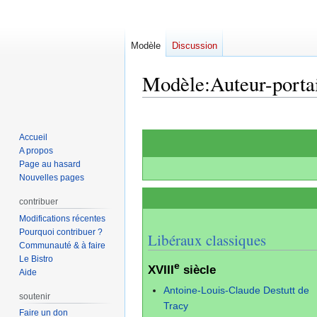
Modèle
Discussion
Modèle
:
Auteur-porta
Aller
Aller
à
à
Accueil
la
la
A propos
navigation
recherche
Page au hasard
Nouvelles pages
contribuer
Modifications récentes
Pourquoi contribuer ?
Libéraux classiques
Communauté & à faire
Le Bistro
e
XVIII
siècle
Aide
Antoine-Louis-Claude Destutt de
soutenir
Tracy
Faire un don