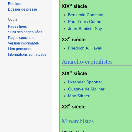
Boutique
e
XIX
siècle
Dossier de presse
Benjamin Constant
Outils
Paul-Louis Courier
Pages liées
Jean-Baptiste Say
Suivi des pages liées
e
Pages spéciales
XX
siècle
Version imprimable
Friedrich A. Hayek
Lien permanent
Informations sur la page
Anarcho-capitalistes
e
XIX
siècle
Lysander Spooner
Gustave de Molinari
Max Stirner
e
XX
siècle
Minarchistes
e