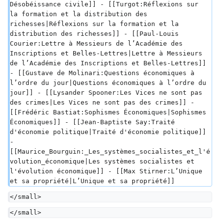
Désobéissance civile]] - [[Turgot:Réflexions sur 
la formation et la distribution des 
richesses|Réflexions sur la formation et la 
distribution des richesses]] - [[Paul-Louis 
Courier:Lettre à Messieurs de l’Académie des 
Inscriptions et Belles-Lettres|Lettre à Messieurs 
de l’Académie des Inscriptions et Belles-Lettres]] 
- [[Gustave de Molinari:Questions économiques à 
l’ordre du jour|Questions économiques à l’ordre du 
jour]] - [[Lysander Spooner:Les Vices ne sont pas 
des crimes|Les Vices ne sont pas des crimes]] - 
[[Frédéric Bastiat:Sophismes Économiques|Sophismes 
Économiques]] - [[Jean-Baptiste Say:Traité 
d'économie politique|Traité d'économie politique]] 
- 
[[Maurice_Bourguin:_Les_systèmes_socialistes_et_l'é
volution_économique|Les systèmes socialistes et 
l'évolution économique]] - [[Max Stirner:L’Unique 
et sa propriété|L’Unique et sa propriété]]
</small>
</small>