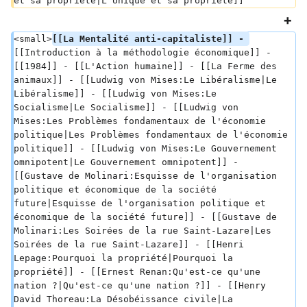
et sa propriété|L’Unique et sa propriété]]
<small>
[[La Mentalité anti-capitaliste]] - 
[[Introduction à la méthodologie économique]] - 
[[1984]] - [[L'Action humaine]] - [[La Ferme des 
animaux]] - [[Ludwig von Mises:Le Libéralisme|Le 
Libéralisme]] - [[Ludwig von Mises:Le 
Socialisme|Le Socialisme]] - [[Ludwig von 
Mises:Les Problèmes fondamentaux de l'économie 
politique|Les Problèmes fondamentaux de l'économie 
politique]] - [[Ludwig von Mises:Le Gouvernement 
omnipotent|Le Gouvernement omnipotent]] - 
[[Gustave de Molinari:Esquisse de l'organisation 
politique et économique de la société 
future|Esquisse de l'organisation politique et 
économique de la société future]] - [[Gustave de 
Molinari:Les Soirées de la rue Saint-Lazare|Les 
Soirées de la rue Saint-Lazare]] - [[Henri 
Lepage:Pourquoi la propriété|Pourquoi la 
propriété]] - [[Ernest Renan:Qu'est-ce qu'une 
nation ?|Qu'est-ce qu'une nation ?]] - [[Henry 
David Thoreau:La Désobéissance civile|La 