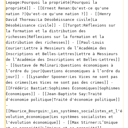
Lepage:Pourquoi la propriété|Pourquoi la 
propriété]] - [[Ernest Renan:Qu'est-ce qu'une 
nation ?|Qu'est-ce qu'une nation ?]] - [[Henry 
David Thoreau:La Désobéissance civile|La 
Désobéissance civile]] - [[Turgot:Réflexions sur 
la formation et la distribution des 
richesses|Réflexions sur la formation et la 
distribution des richesses]] - [[Paul-Louis 
Courier:Lettre à Messieurs de l’Académie des 
Inscriptions et Belles-Lettres|Lettre à Messieurs 
de l’Académie des Inscriptions et Belles-Lettres]] 
- [[Gustave de Molinari:Questions économiques à 
l’ordre du jour|Questions économiques à l’ordre du 
jour]] - [[Lysander Spooner:Les Vices ne sont pas 
des crimes|Les Vices ne sont pas des crimes]] - 
[[Frédéric Bastiat:Sophismes Économiques|Sophismes 
Économiques]] - [[Jean-Baptiste Say:Traité 
d'économie politique|Traité d'économie politique]] 
- 
[[Maurice_Bourguin:_Les_systèmes_socialistes_et_l'é
volution_économique|Les systèmes socialistes et 
l'évolution économique]] - [[Max Stirner:L’Unique 