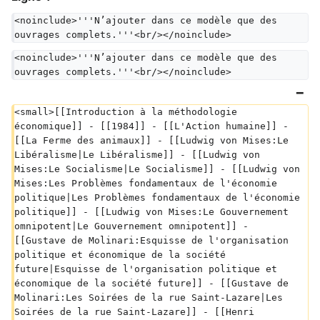
<noinclude>'''N’ajouter dans ce modèle que des 
ouvrages complets.'''<br/></noinclude>
<noinclude>'''N’ajouter dans ce modèle que des 
ouvrages complets.'''<br/></noinclude>
<small>[[Introduction à la méthodologie 
économique]] - [[1984]] - [[L'Action humaine]] - 
[[La Ferme des animaux]] - [[Ludwig von Mises:Le 
Libéralisme|Le Libéralisme]] - [[Ludwig von 
Mises:Le Socialisme|Le Socialisme]] - [[Ludwig von 
Mises:Les Problèmes fondamentaux de l'économie 
politique|Les Problèmes fondamentaux de l'économie 
politique]] - [[Ludwig von Mises:Le Gouvernement 
omnipotent|Le Gouvernement omnipotent]] - 
[[Gustave de Molinari:Esquisse de l'organisation 
politique et économique de la société 
future|Esquisse de l'organisation politique et 
économique de la société future]] - [[Gustave de 
Molinari:Les Soirées de la rue Saint-Lazare|Les 
Soirées de la rue Saint-Lazare]] - [[Henri 