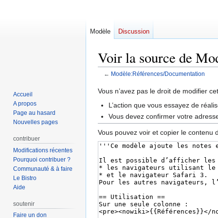
Modèle
Discussion
Voir la source de M
←
Modèle:Références/Documentation
Aller
Aller
Vous n’avez pas le droit de modifier ce
Accueil
à
à
A propos
L’action que vous essayez de réalis
la
la
Page au hasard
Vous devez confirmer votre adresse 
navigation
recherche
Nouvelles pages
Vous pouvez voir et copier le contenu 
contribuer
Modifications récentes
Pourquoi contribuer ?
Communauté & à faire
Le Bistro
Aide
soutenir
Faire un don