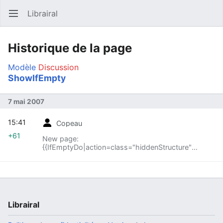
Librairal
Ouvrir le menu principal
Reche
Historique de la page
Modèle
Discussion
ShowIfEmpty
7 mai 2007
15:41
Copeau
+61
New page:
{{IfEmptyDo|action=class="hiddenStructure"
|action{{{1}}}= }}
Librairal