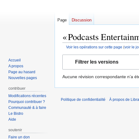
Page
Discussion
« Podcasts Entertainm
Voir les opérations sur cette page
(
voir le 
Aller
Aller
Accueil
Filtrer les versions
à
à
A propos
la
la
Page au hasard
Aucune révision correspondante n’a ét
navigation
recherche
Nouvelles pages
contribuer
Modifications récentes
Politique de confidentialité
À propos de Libra
Pourquoi contribuer ?
Communauté & à faire
Le Bistro
Aide
soutenir
Faire un don