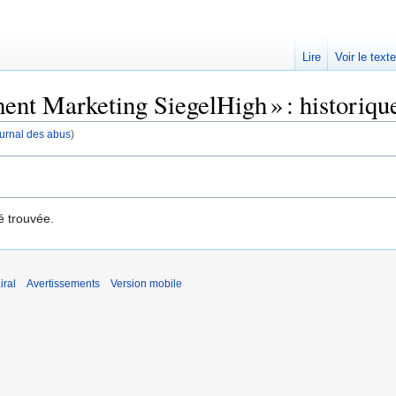
Lire
Voir le text
ent Marketing SiegelHigh » : historiqu
journal des abus
)
é trouvée.
iral
Avertissements
Version mobile