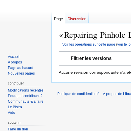
Page
Discussion
« Repairing-Pinhole-L
Voir les opérations sur cette page
(
voir le 
Aller
Aller
Accueil
Filtrer les versions
à
à
A propos
la
la
Page au hasard
Aucune révision correspondante n’a ét
navigation
recherche
Nouvelles pages
contribuer
Modifications récentes
Politique de confidentialité
À propos de Libra
Pourquoi contribuer ?
Communauté & à faire
Le Bistro
Aide
soutenir
Faire un don