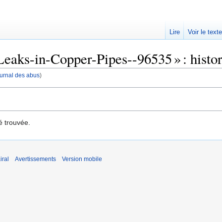
Lire
Voir le text
eaks-in-Copper-Pipes--96535 » : histor
journal des abus
)
é trouvée.
iral
Avertissements
Version mobile