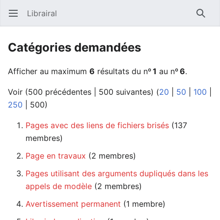
Librairal
Ouvrir le menu principal
Reche
Catégories demandées
Afficher au maximum
6
résultats du nº
1
au nº
6
.
Voir (
500 précédentes
|
500 suivantes
) (
20
|
50
|
100
|
250
|
500
)
Pages avec des liens de fichiers brisés
membres)
Page en travaux
‏‎ (2 membres)
Pages utilisant des arguments dupliqués dans les
appels de modèle
‏‎ (2 membres)
Avertissement permanent
‏‎ (1 membre)