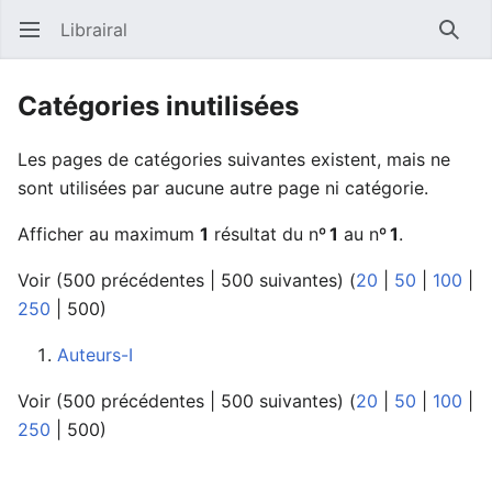
Librairal
Ouvrir le menu principal
Reche
Catégories inutilisées
Les pages de catégories suivantes existent, mais ne
sont utilisées par aucune autre page ni catégorie.
Afficher au maximum
1
résultat du nº
1
au nº
1
.
Voir (
500 précédentes
|
500 suivantes
) (
20
|
50
|
100
|
250
|
500
)
Auteurs-I
Voir (
500 précédentes
|
500 suivantes
) (
20
|
50
|
100
|
250
|
500
)