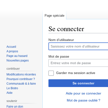
Page spéciale
Se connecter
Aller
Aller
Nom d’utilisateur
à
à
Accueil
la
la
A propos
navigation
recherche
Page au hasard
Mot de passe
Nouvelles pages
contribuer
Garder ma session active
Modifications récentes
Pourquoi contribuer ?
Se connecter
Communauté & à faire
Le Bistro
Aide
Aide pour se connecter
Mot de passe oublié ?
soutenir
Faire un don