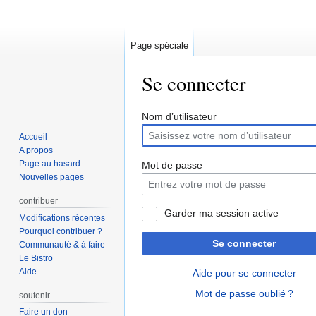
Page spéciale
Se connecter
Aller
Aller
Nom d’utilisateur
à
à
Accueil
la
la
A propos
navigation
recherche
Page au hasard
Mot de passe
Nouvelles pages
contribuer
Garder ma session active
Modifications récentes
Pourquoi contribuer ?
Se connecter
Communauté & à faire
Le Bistro
Aide
Aide pour se connecter
Mot de passe oublié ?
soutenir
Faire un don