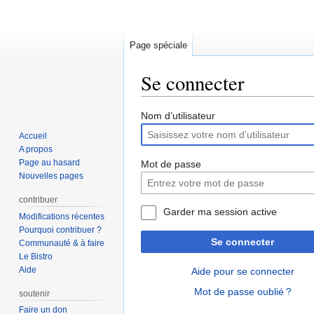
Page spéciale
Se connecter
Aller
Aller
Nom d’utilisateur
à
à
Accueil
la
la
A propos
navigation
recherche
Page au hasard
Mot de passe
Nouvelles pages
contribuer
Garder ma session active
Modifications récentes
Pourquoi contribuer ?
Se connecter
Communauté & à faire
Le Bistro
Aide
Aide pour se connecter
Mot de passe oublié ?
soutenir
Faire un don