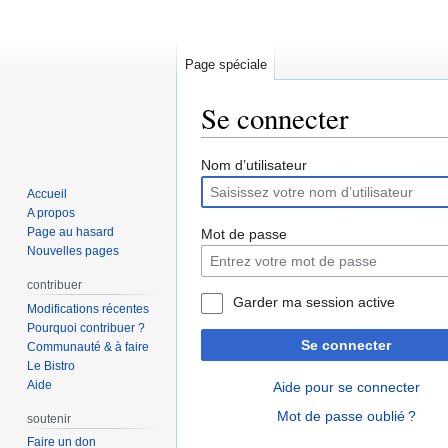
Page spéciale
Se connecter
Aller
Aller
Nom d’utilisateur
à
à
Accueil
la
la
A propos
navigation
recherche
Page au hasard
Mot de passe
Nouvelles pages
contribuer
Garder ma session active
Modifications récentes
Pourquoi contribuer ?
Se connecter
Communauté & à faire
Le Bistro
Aide
Aide pour se connecter
Mot de passe oublié ?
soutenir
Faire un don