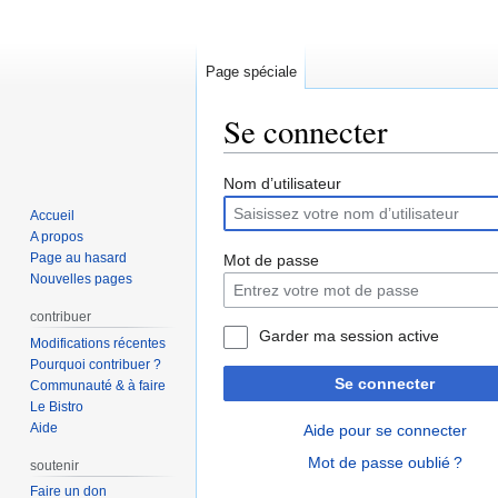
Page spéciale
Se connecter
Aller
Aller
Nom d’utilisateur
à
à
Accueil
la
la
A propos
navigation
recherche
Page au hasard
Mot de passe
Nouvelles pages
contribuer
Garder ma session active
Modifications récentes
Pourquoi contribuer ?
Se connecter
Communauté & à faire
Le Bistro
Aide
Aide pour se connecter
Mot de passe oublié ?
soutenir
Faire un don